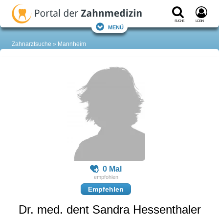
Suche
Login
Menü
Zahnarztsuche
Mannheim
0 Mal
Empfehlen
Dr. med. dent Sandra Hessenthaler