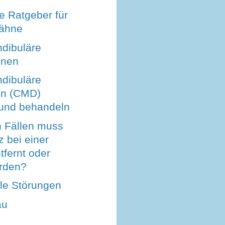
e Ratgeber für
Zähne
dibuläre
onen
dibuläre
on (CMD)
und behandeln
n Fällen muss
 bei einer
tfernt oder
erden?
lle Störungen
au