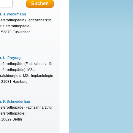
r. J. Weckmann
ieferorthopädin (Fachzahnärztin
ür Kieferorthopädie)
n 53879 Euskirchen
r. U. Freytag
ieferorthopäde (Fachzahnarzt für
ieferorthopädie), MSc
ralchirurgie u. MSc Implantologie
n 21031 Hamburg
r. F. Schneiderhan
ieferorthopäde (Fachzahnarzt für
ieferorthopädie)
n 10629 Berlin