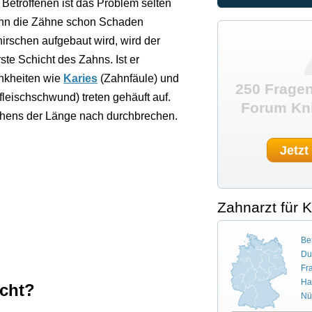
Betroffenen ist das Problem selten
wenn die Zähne schon Schaden
rschen aufgebaut wird, wird der
te Schicht des Zahns. Ist er
ankheiten wie
Karies
(Zahnfäule) und
250 Fragen
eischschwund) treten gehäuft auf.
Forum Kni
chens der Länge nach durchbrechen.
Jetzt
Zahnarzt für 
Ber
Du
Fr
Ha
cht?
Nü