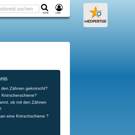
Suche
Login
hnis
 den Zähnen geknirscht?
e Knirscherschiene?
annt, ob mit den Zähnen
?
n eine Knirschschiene ?