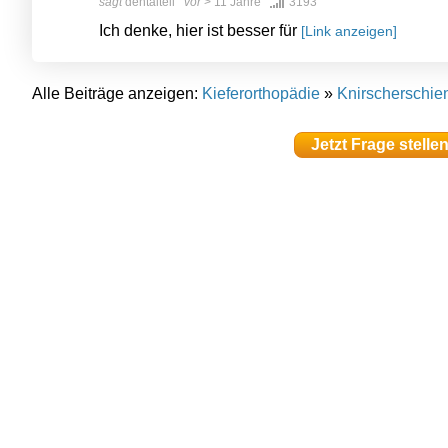
sagt
dentaltell
vor
> 11 Jahre
3193
Ich denke, hier ist besser für
[Link anzeigen]
Alle Beiträge anzeigen:
Kieferorthopädie
»
Knirscherschie
Jetzt Frage stelle