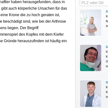
haftler haben herausgefunden, dass in
 gibt auch körperliche Ursachen für das
D
h eine Krone die zu hoch geraten ist,
K
beschädigt sind, wie bei der Arthrose
f
i
ns liegen. Der Begriff
mmenspiel des Kopfes mit dem Kiefer
 Gründe herauszufinden ist häufig ein
D
K
K
O
i
D
K
K
i