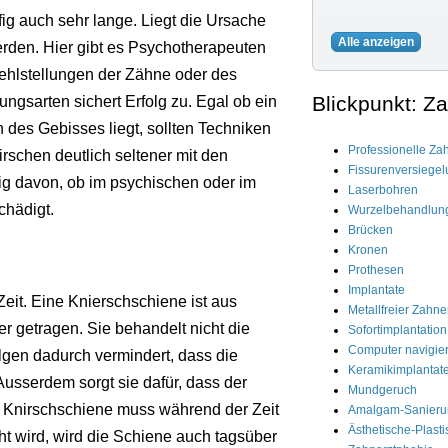
g auch sehr lange. Liegt die Ursache
Alle anzeigen
rden. Hier gibt es Psychotherapeuten
Fehlstellungen der Zähne oder des
Blickpunkt: 
ngsarten sichert Erfolg zu. Egal ob ein
 des Gebisses liegt, sollten Techniken
Professionelle Za
schen deutlich seltener mit den
Fissurenversiege
g davon, ob im psychischen oder im
Laserbohren
chädigt.
Wurzelbehandlun
Brücken
Kronen
Prothesen
Implantate
eit. Eine Knierschschiene ist aus
Metallfreier Zahne
r getragen. Sie behandelt nicht die
Sofortimplantation
Computer navigier
lgen dadurch vermindert, dass die
Keramikimplantat
sserdem sorgt sie dafür, dass der
Mundgeruch
 Knirschschiene muss während der Zeit
Amalgam-Sanieru
Ästhetische-Plasti
t wird, wird die Schiene auch tagsüber