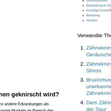
Zahnarztphobie
Behandlung in Vol
Invisalign (unsic
Bleaching
Veneers
Verwandte T
Zähneknir
Geräusch
Zähneknir
Stress
Bruxismus
unerkannt
Zähneknir
nen geknirscht wird?
Dem Zähne
nz andere Erkrankungen als
der Spur
pannte Muskeln im Bereich des