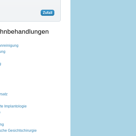
Zufall
Zahnbehandlungen
hnreinigung
lung
g
rsatz
te Implantologie
e
ng
sche Gesichtschirurgie