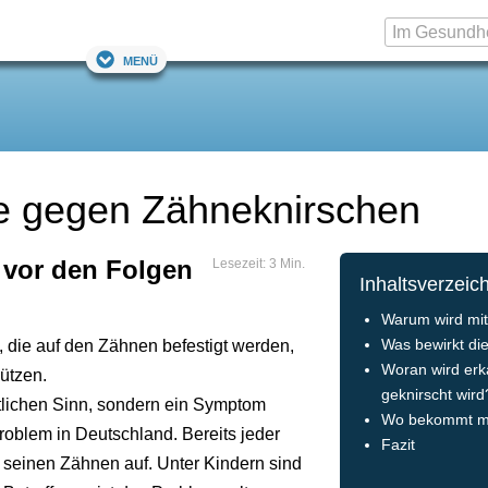
Menü
ne gegen Zähneknirschen
 vor den Folgen
Lesezeit: 3 Min.
Inhaltsverzeic
Warum wird mit
 die auf den Zähnen befestigt werden,
Was bewirkt di
Woran wird erk
ützen.
geknirscht wird
ntlichen Sinn, sondern ein Symptom
Wo bekommt ma
Problem in Deutschland. Bereits jeder
Fazit
seinen Zähnen auf. Unter Kindern sind