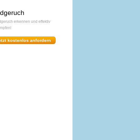
dgeruch
geruch erkennen und effektiv
mpfen!
etzt kostenlos anfordern