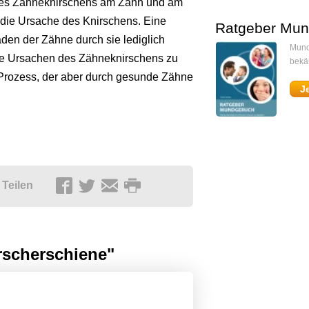
 des Zähneknirschens am Zahn und am
 die Ursache des Knirschens. Eine
Ratgeber Mun
den der Zähne durch sie lediglich
Mund
 die Ursachen des Zähneknirschens zu
bekä
 Prozess, der aber durch gesunde Zähne
J
Teilen
rscherschiene"