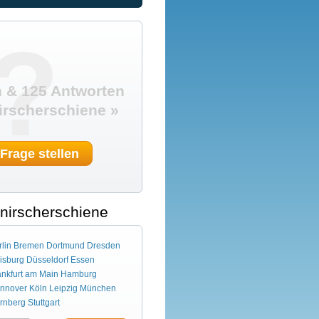
?
 & 125 Antworten
rscherschiene »
 Frage stellen
Knirscherschiene
lin
Bremen
Dortmund
Dresden
isburg
Düsseldorf
Essen
ankfurt am Main
Hamburg
nnover
Köln
Leipzig
München
rnberg
Stuttgart