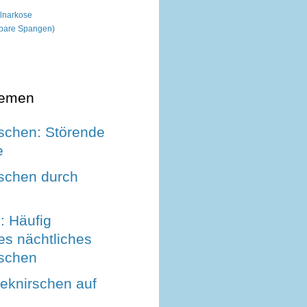
lnarkose
htbare Spangen)
hemen
schen: Störende
e
schen durch
: Häufig
es nächtliches
schen
knirschen auf