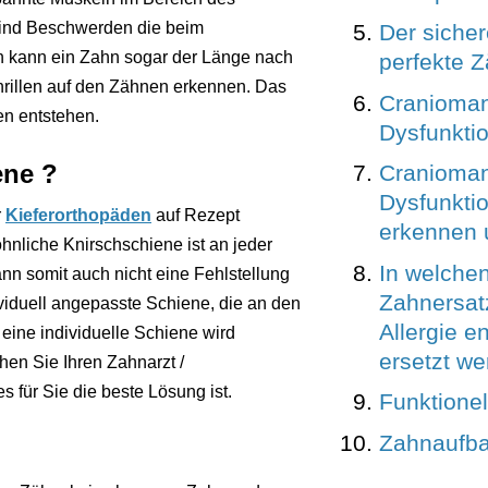
sind Beschwerden die beim
Der sicher
n kann ein Zahn sogar der Länge nach
perfekte 
hrillen auf den Zähnen erkennen. Das
Cranioman
en entstehen.
Dysfunkti
ene ?
Cranioman
Dysfunkti
r
Kieferorthopäden
auf Rezept
erkennen 
nliche Knirschschiene ist an jeder
In welche
kann somit auch nicht eine Fehlstellung
Zahnersatz
ividuell angepasste Schiene, die an den
Allergie en
o eine individuelle Schiene wird
ersetzt w
hen Sie Ihren Zahnarzt /
 für Sie die beste Lösung ist.
Funktione
Zahnaufb