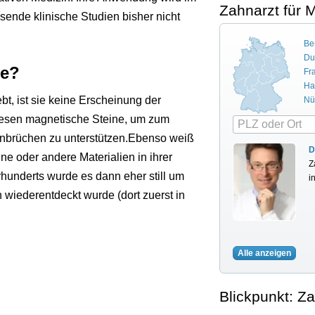
Zahnarzt für 
sende klinische Studien bisher nicht
Ber
Du
ie?
Fr
Ha
t, ist sie keine Erscheinung der
Nü
nesen magnetische Steine, um zum
nbrüchen zu unterstützen.Ebenso weiß
D
 oder andere Materialien in ihrer
Z
hunderts wurde es dann eher still um
i
n wiederentdeckt wurde (dort zuerst in
Alle anzeigen
Blickpunkt: 