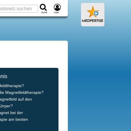
Suche
Login
hnis
feldtherapie?
ie Magnetfeldtherapie?
agnetfeld auf den
Körper?
agnet bei der
apie am besten