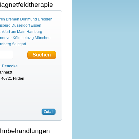
Magnetfeldtherapie
lin
Bremen
Dortmund
Dresden
isburg
Düsseldorf
Essen
ankfurt am Main
Hamburg
nnover
Köln
Leipzig
München
rnberg
Stuttgart
. Denecke
ahnarzt
n 40721 Hilden
Zufall
Zahnbehandlungen