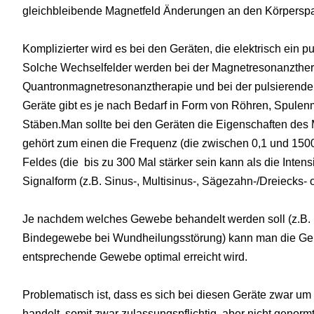
gleichbleibende Magnetfeld Änderungen an den Körpers
Komplizierter wird es bei den Geräten, die elektrisch ein 
Solche Wechselfelder werden bei der Magnetresonanzther
Quantronmagnetresonanztherapie und bei der pulsierenden
Geräte gibt es je nach Bedarf in Form von Röhren, Spulen
Stäben.Man sollte bei den Geräten die Eigenschaften des 
gehört zum einen die Frequenz (die zwischen 0,1 und 15000H
Feldes (die bis zu 300 Mal stärker sein kann als die Inten
Signalform (z.B. Sinus-, Multisinus-, Sägezahn-/Dreiecks-
Je nachdem welches Gewebe behandelt werden soll (z.B
Bindegewebe bei Wundheilungsstörung) kann man die Gerä
entsprechende Gewebe optimal erreicht wird.
Problematisch ist, dass es sich bei diesen Geräte zwar um 
handelt, somit zwar zulassungspflichtig, aber nicht genormt