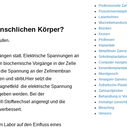
Professionelle Za
Fissurenversiege
Laserbohren
Wurzelbehandlun
enschlichen Körper?
Brücken
Kronen
Prothesen
ufen.
Implantate
Metallfreier Zahne
gängen statt. Elektrische Spannungen an
Sofortimplantation
Computer navigier
n biochemische Vorgänge in der Zelle
Keramikimplantat
auch die Spannung an der Zellmembran
Mundgeruch
 und stirbt.Hier setzt die
Amalgam-Sanieru
Ästhetische-Plasti
Magnetfeld die elektrische Spannung
Zahnarztphobie
egeben werden. Bei der
Behandlung in Vol
ell-Stoffwechsel angeregt und die
Invisalign (unsic
Bleaching
verbessert.
Veneers
im Labor auf den Einfluss eines