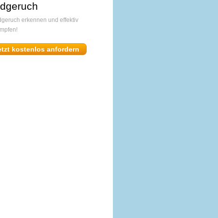
dgeruch
geruch erkennen und effektiv
mpfen!
etzt kostenlos anfordern