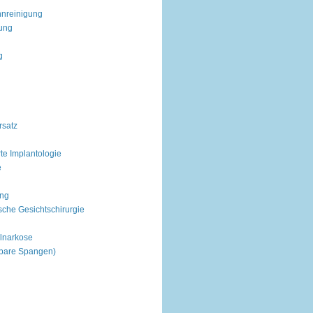
hnreinigung
lung
g
rsatz
te Implantologie
e
ng
sche Gesichtschirurgie
lnarkose
htbare Spangen)