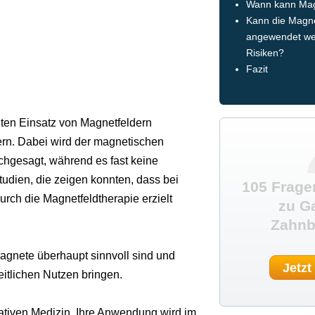
Wann kann Magn
Kann die Magne
angewendet wer
Risiken?
Fazit
lten Einsatz von Magnetfeldern
rn. Dabei wird der magnetischen
chgesagt, während es fast keine
tudien, die zeigen konnten, dass bei
105 Frage
urch die Magnetfeldtherapie erzielt
zu G
Zahnb
Magnete überhaupt sinnvoll sind und
Jetzt
itlichen Nutzen bringen.
ativen Medizin. Ihre Anwendung wird im