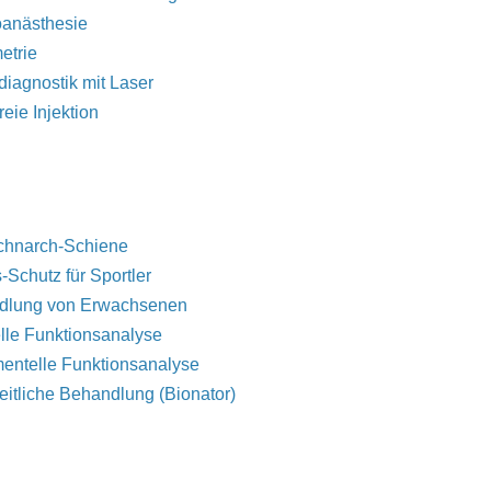
oanästhesie
etrie
diagnostik mit Laser
reie Injektion
chnarch-Schiene
-Schutz für Sportler
dlung von Erwachsenen
le Funktionsanalyse
mentelle Funktionsanalyse
itliche Behandlung (Bionator)