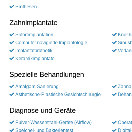
Prothesen
Zahnimplantate
Sofortimplantation
Knoch
Computer navigierte Implantologie
Sinusb
Implantatprothetik
Verlän
Keramikimplantate
Spezielle Behandlungen
Amalgam-Sanierung
Zahnar
Ästhetische-Plastische Gesichtschirurgie
Behand
Diagnose und Geräte
Pulver-Wasserstrahl-Geräte (Airflow)
Operat
Speichel- und Bakterientest
Digita