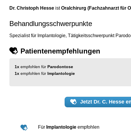
Dr. Christoph Hesse
ist
Oralchirurg (Fachzahnarzt für O
Behandlungsschwerpunkte
Spezialist für Implantologie, Tätigkeitsschwerpunkt Parod
Patientenempfehlungen
1x
empfohlen für
Parodontose
1x
empfohlen für
Implantologie
Jetzt
Dr. C. Hesse
em
Für
Implantologie
empfohlen