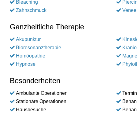
Bleaching
Pierci
Zahnschmuck
Venee
Ganzheitliche Therapie
Akupunktur
Kinesi
Bioresonanztherapie
Kranio
Homöopathie
Magnet
Hypnose
Phytot
Besonderheiten
Ambulante Operationen
Termin
Stationäre Operationen
Behan
Hausbesuche
Behand