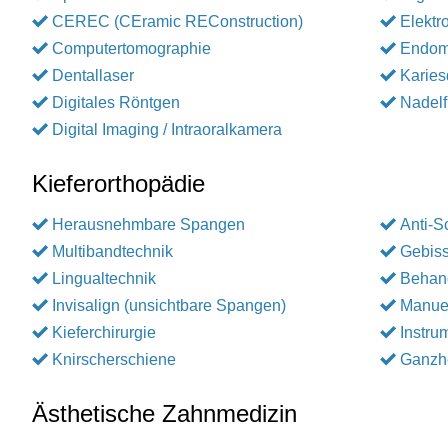
CEREC (CEramic REConstruction)
Elektr
Computertomographie
Endom
Dentallaser
Karies
Digitales Röntgen
Nadelf
Digital Imaging / Intraoralkamera
Kieferorthopädie
Herausnehmbare Spangen
Anti-S
Multibandtechnik
Gebiss
Lingualtechnik
Behan
Invisalign (unsichtbare Spangen)
Manuel
Kieferchirurgie
Instru
Knirscherschiene
Ganzhe
Ästhetische Zahnmedizin