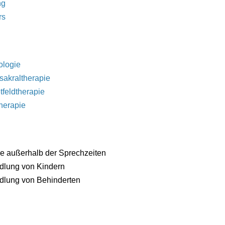
ng
rs
ologie
sakraltherapie
feldtherapie
herapie
e außerhalb der Sprechzeiten
dlung von Kindern
lung von Behinderten