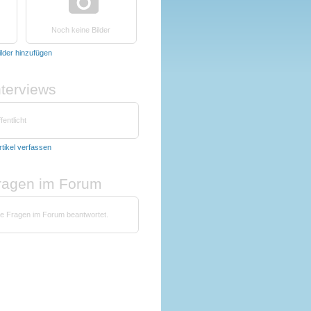
Noch keine Bilder
ilder hinzufügen
nterviews
fentlicht
rtikel verfassen
fragen im Forum
ne Fragen im Forum beantwortet.