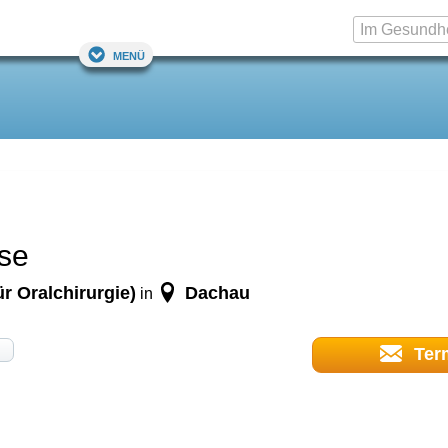
Menü
sse
r Oralchirurgie)
Dachau
in
Ter