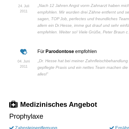
„
Nach 12 Jahren Angst vorm Zahnarzt haben mic
24. Juli
2011
empfohlen. Mir wurden drei Zähne entfernt und se
sagen, TOP Job, perfectes und freundliches Team
allem ein Dr.Hesse, imme gut drauf und sehr einf
empfehlen. Weiter so! Viele Grüße, Peter Braun 
Für
Parodontose
empfohlen
„
Dr. Hesse hat bei meiner Zahnfleischbehandlung s
04. Juni
2011
gepflegte Praxis und ein nettes Team machen di
alles!
”
Medizinisches Angebot
Prophylaxe
Zahnsteinentfernung
Ernäh