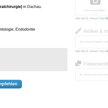
ralchirurgie)
in Dachau.
Noch keine Bilder
Sind Sie Dr. Hesse?
Jetzt
B
ontologie, Endodontie
Artikel & I
Noch keine Inhalte veröf
Sind Sie Dr. Hesse?
Jetzt
A
Patienten
Dr. Hesse hat noch kei
pfehlen