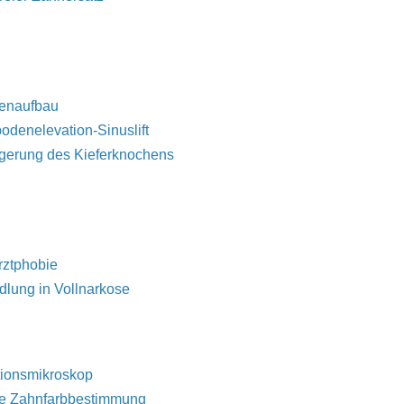
enaufbau
odenelevation-Sinuslift
gerung des Kieferknochens
ztphobie
lung in Vollnarkose
ionsmikroskop
le Zahnfarbbestimmung