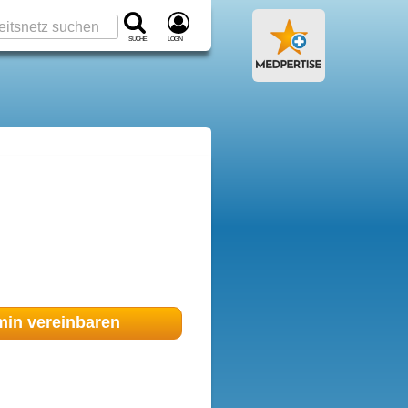
Suche
Login
min
vereinbaren