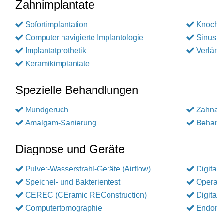
Zahnimplantate
Sofortimplantation
Knoc
Computer navigierte Implantologie
Sinus
Implantatprothetik
Verlä
Keramikimplantate
Spezielle Behandlungen
Mundgeruch
Zahna
Amalgam-Sanierung
Behan
Diagnose und Geräte
Pulver-Wasserstrahl-Geräte (Airflow)
Digita
Speichel- und Bakterientest
Opera
CEREC (CEramic REConstruction)
Digit
Computertomographie
Endom