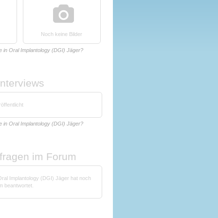
Noch keine Bilder
e in Oral Implantology (DGI) Jäger?
Interviews
öffentlicht
e in Oral Implantology (DGI) Jäger?
nfragen im Forum
Oral Implantology (DGI) Jäger hat noch
m beantwortet.