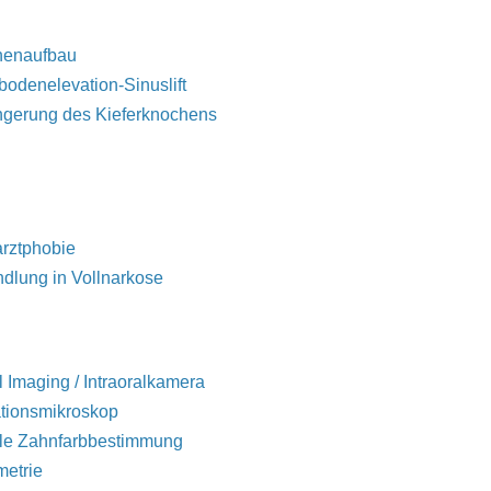
henaufbau
bodenelevation-Sinuslift
ngerung des Kieferknochens
rztphobie
dlung in Vollnarkose
l Imaging / Intraoralkamera
tionsmikroskop
ale Zahnfarbbestimmung
etrie