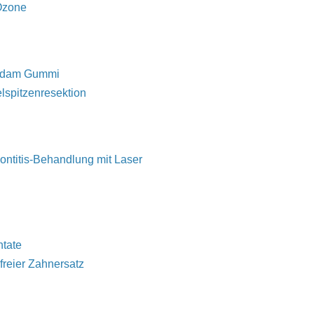
Ozone
rdam Gummi
lspitzenresektion
ontitis-Behandlung mit Laser
ntate
freier Zahnersatz