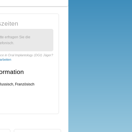
zeiten
itte erfragen Sie die
efonisch.
nce in Oral Implantology (DGI) Jäger?
arbeiten
formation
Russisch, Französisch