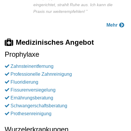
eingerichtet, strahlt Ruhe aus. Ich kann die
Praxis nur weiterempfehlen!
”
Mehr
Medizinisches Angebot
Prophylaxe
Zahnsteinentfernung
Professionelle Zahnreinigung
Fluoridierung
Fissurenversiegelung
Ernährungsberatung
Schwangerschaftsberatung
Prothesenreinigung
Wurzelerkrankungen