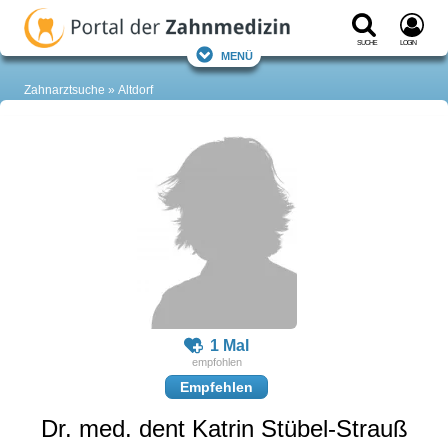
Suche
Login
Menü
Zahnarztsuche
Altdorf
1 Mal
Empfehlen
Dr. med. dent Katrin Stübel-Strauß