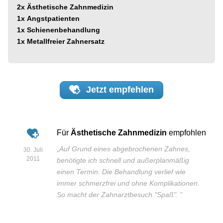
2x
Ästhetische Zahnmedizin
1x
Angstpatienten
1x
Schienenbehandlung
1x
Metallfreier Zahnersatz
Jetzt
empfehlen
Für
Ästhetische Zahnmedizin
empfohlen
„
Auf Grund eines abgebrochenen Zahnes,
30. Juli
2011
benötigte ich schnell und außerplanmäßig
einen Termin. Die Behandlung verlief wie
immer schmerzfrei und ohne Komplikationen.
So macht der Zahnarztbesuch "Spaß".
”