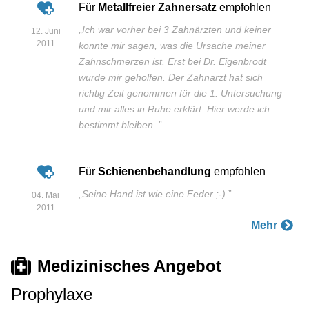
Für
Metallfreier Zahnersatz
empfohlen
„
Ich war vorher bei 3 Zahnärzten und keiner
12. Juni
2011
konnte mir sagen, was die Ursache meiner
Zahnschmerzen ist. Erst bei Dr. Eigenbrodt
wurde mir geholfen. Der Zahnarzt hat sich
richtig Zeit genommen für die 1. Untersuchung
und mir alles in Ruhe erklärt. Hier werde ich
bestimmt bleiben.
”
Für
Schienenbehandlung
empfohlen
„
Seine Hand ist wie eine Feder ;-)
”
04. Mai
2011
Mehr
Medizinisches Angebot
Prophylaxe