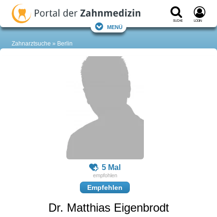
Suche
Login
Menü
Zahnarztsuche
Berlin
5 Mal
Empfehlen
Dr. Matthias Eigenbrodt