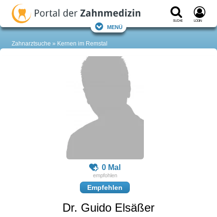
Suche
Login
Menü
Zahnarztsuche
Kernen im Remstal
0 Mal
Empfehlen
Dr. Guido Elsäßer