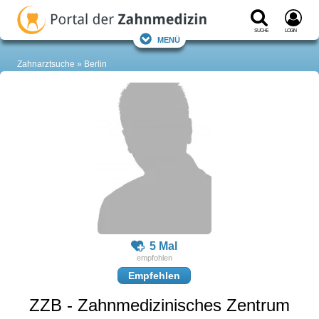
Suche
Login
Menü
Zahnarztsuche
Berlin
5 Mal
Empfehlen
ZZB - Zahnmedizinisches Zentrum