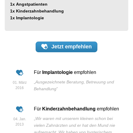
1x
Angstpatienten
1x
Kinderzahnbehandlung
1x
Implantologie
Jetzt
empfehlen
Für
Implantologie
empfohlen
„
Ausgezeichnete Beratung, Betreuung und
01. März
2016
Behandlung
”
Für
Kinderzahnbehandlung
empfohlen
„
Wir waren mit unserem kleinen schon bei
04. Jan.
2013
vielen Zahnärzten und er hat den Mund nie
aufgemacht. Wir haben von hysterischem