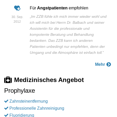
Für
Angstpatienten
empfohlen
„
Im ZZB fühle ich mich immer wieder wohl und
30. Sep.
2012
ich will mich bei Herrn Dr. Balbach und seiner
Assistentin für die professionale und
kompotente Beratung und Behandlung
bedanken. Das ZZB kann ich anderen
Patienten unbedingt nur empfehlen, denn der
Umgang und die Atmosphäre ist einfach toll.
”
Mehr
Medizinisches Angebot
Prophylaxe
Zahnsteinentfernung
Professionelle Zahnreinigung
Fluoridierung