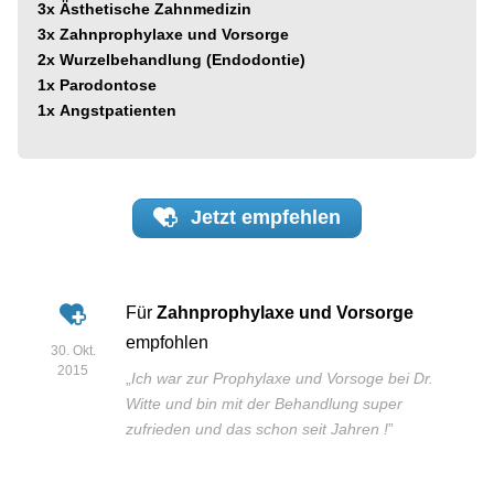
3x
Ästhetische Zahnmedizin
3x
Zahnprophylaxe und Vorsorge
2x
Wurzelbehandlung (Endodontie)
1x
Parodontose
1x
Angstpatienten
Jetzt
empfehlen
Für
Zahnprophylaxe und Vorsorge
empfohlen
30. Okt.
2015
„
Ich war zur Prophylaxe und Vorsoge bei Dr.
Witte und bin mit der Behandlung super
zufrieden und das schon seit Jahren !
”