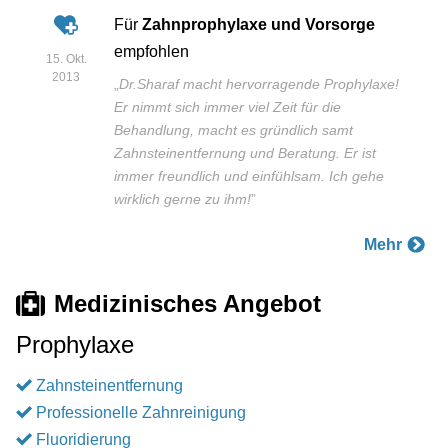
Für
Zahnprophylaxe und Vorsorge
empfohlen
15. Okt.
2013
„
Dr.Sharaf macht hervorragende Prophylaxe!
Er nimmt sich immer viel Zeit für die
Behandlung, macht es gründlich samt
Zahnsteinentfernung und Beratung. Er ist
immer freundlich und einfühlsam. Ich gehe
wirklich gerne zu ihm!
”
Mehr
Medizinisches Angebot
Prophylaxe
Zahnsteinentfernung
Professionelle Zahnreinigung
Fluoridierung