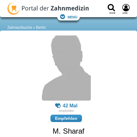
Suche
Login
Menü
Zahnarztsuche
Berlin
42 Mal
Empfehlen
M. Sharaf