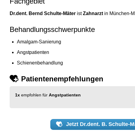
Fachgebiet
Dr.dent. Bernd Schulte-Mäter
ist
Zahnarzt
in München-Ma
Behandlungsschwerpunkte
Amalgam-Sanierung
Angstpatienten
Schienenbehandlung
Patientenempfehlungen
1x
empfohlen für
Angstpatienten
Jetzt
Dr.dent. B. Schulte-M