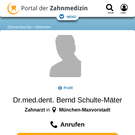
Suche
Login
Menü
Zahnarztsuche
München
Profil
Dr.med.dent. Bernd Schulte-Mäter
Zahnarzt
München-Maxvorstadt
in
Anrufen