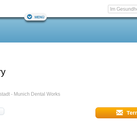
Menü
ry
tadt - Munich Dental Works
Ter