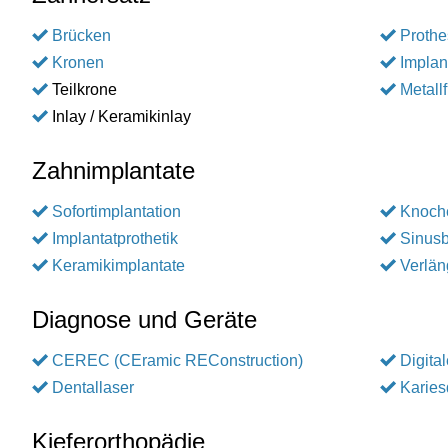
Brücken
Proth
Kronen
Implan
Teilkrone
Metall
Inlay / Keramikinlay
Zahnimplantate
Sofortimplantation
Knoch
Implantatprothetik
Sinusb
Keramikimplantate
Verlän
Diagnose und Geräte
CEREC (CEramic REConstruction)
Digita
Dentallaser
Karies
Kieferorthopädie