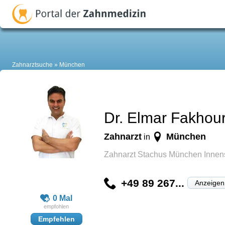
Zahnarztsuche
München
Dr. Elmar Fakhou
Zahnarzt
München
in
Zahnarzt Stachus München Innens
+49 89 267...
Anzeigen
0 Mal
Empfehlen