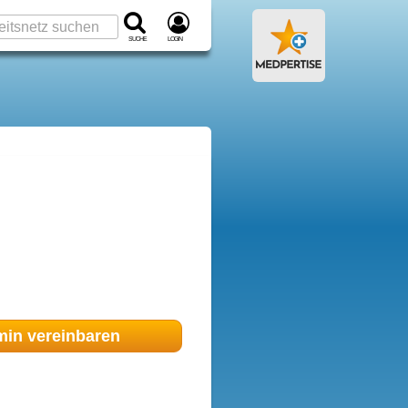
Suche
Login
min
vereinbaren