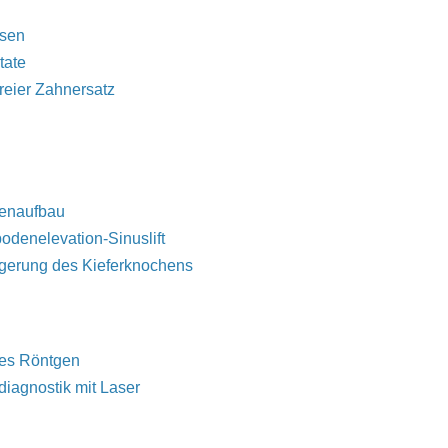
esen
tate
freier Zahnersatz
enaufbau
odenelevation-Sinuslift
gerung des Kieferknochens
les Röntgen
diagnostik mit Laser