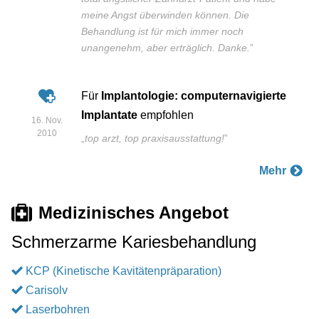
meine Angst überwinden können. Die
Behandlung ist für mich immer noch
unangenehm, aber erträglich. Danke.
”
Für
Implantologie: computernavigierte
Implantate
empfohlen
16. Nov.
2010
„
top arzt, top praxisausstattung!
”
Mehr
Medizinisches Angebot
Schmerzarme Kariesbehandlung
KCP (Kinetische Kavitätenpräparation)
Carisolv
Laserbohren