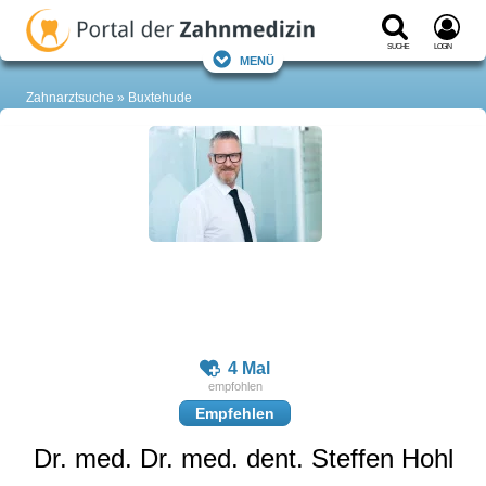
Suche
Login
Menü
Zahnarztsuche
Buxtehude
4 Mal
Empfehlen
Dr. med. Dr. med. dent. Steffen Hohl