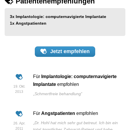
Patientenempfehlungen
3x
Implantologie: computernavigierte Implantate
1x
Angstpatienten
Jetzt
empfehlen
Für
Implantologie: computernavigierte
Implantate
empfohlen
19. Okt.
2013
„
Schmertfreie behandlung
”
Für
Angstpatienten
empfohlen
„
Dr. Hohl hat mich sehr gut betreut. Ich bin ein
26. Apr.
2011
total ängstlicher Zahnarzt-Patient und habe