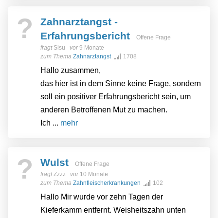
?
Zahnarztangst -
Erfahrungsbericht
Offene Frage
fragt
Sisu
vor
9 Monate
zum Thema
Zahnarztangst
1708
Hallo zusammen,
das hier ist in dem Sinne keine Frage, sondern
soll ein positiver Erfahrungsbericht sein, um
anderen Betroffenen Mut zu machen.
Ich ...
mehr
?
Wulst
Offene Frage
fragt
Zzzz
vor
10 Monate
zum Thema
Zahnfleischerkrankungen
102
Hallo Mir wurde vor zehn Tagen der
Kieferkamm entfernt. Weisheitszahn unten