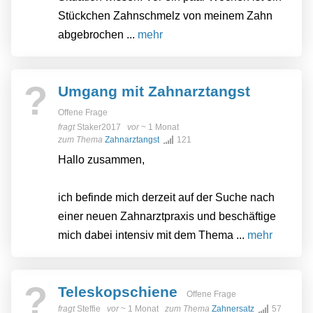
Stückchen Zahnschmelz von meinem Zahn
abgebrochen ...
mehr
?
Umgang mit Zahnarztangst
Offene Frage
fragt
Staker2017
vor
~ 1 Monat
zum Thema
Zahnarztangst
121
Hallo zusammen,
ich befinde mich derzeit auf der Suche nach
einer neuen Zahnarztpraxis und beschäftige
mich dabei intensiv mit dem Thema ...
mehr
?
Teleskopschiene
Offene Frage
fragt
Steffie
vor
~ 1 Monat
zum Thema
Zahnersatz
57