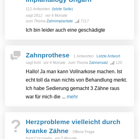
112 Antworten
(letzte Seite)
sagt
2812
vor
4 Monate
zum Thema
Zahnimplantate
7117
Ich bin leider auch eine geschädigte
Zahnprothese
1 Antworten
Letzte Antwort
sagt
licht
vor
4 Monate
zum Thema
Zahnersatz
120
Hallo! Ja man kann Vollnarkose machen. Ist
echt toll da man nichts von Behandlung merkt.
Ich habe Sedierung gemacht 3 Zähne raus
war für mich die ...
mehr
?
Herzprobleme vielleicht durch
kranke Zähne
Offene Frage
fragt
Coccinella
vor
5 Monate