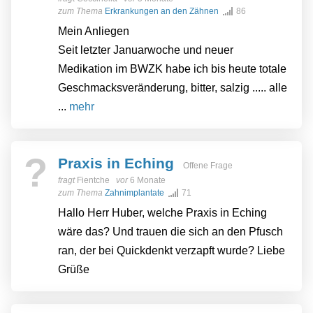
zum Thema
Erkrankungen an den Zähnen
86
Mein Anliegen
Seit letzter Januarwoche und neuer
Medikation im BWZK habe ich bis heute totale
Geschmacksveränderung, bitter, salzig ..... alle
...
mehr
?
Praxis in Eching
Offene Frage
fragt
Fientche
vor
6 Monate
zum Thema
Zahnimplantate
71
Hallo Herr Huber, welche Praxis in Eching
wäre das? Und trauen die sich an den Pfusch
ran, der bei Quickdenkt verzapft wurde? Liebe
Grüße