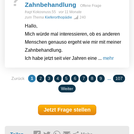
?
Zahnbehandlung
Offene Frage
fragt
Kokosnuss.55
vor
11 Monate
zum Thema
Kieferorthopädie
240
Hallo,
Mich würde mal interessieren, ob es anderen
Menschen genauso ergeht wie mir mit meiner
Zahnbehandlung.
Ich habe jetzt seit vier Jahren eine ...
mehr
...
Zurück
1
2
3
4
5
6
7
8
9
107
Weiter
Jetzt Frage stellen