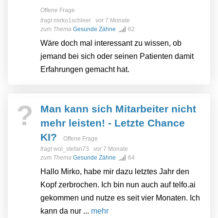
Offene Frage
fragt
mirko1schleer
vor
7 Monate
zum Thema
Gesunde Zähne
62
Wäre doch mal interessant zu wissen, ob
jemand bei sich oder seinen Patienten damit
Erfahrungen gemacht hat.
?
Man kann sich Mitarbeiter nicht
mehr leisten! - Letzte Chance
KI?
Offene Frage
fragt
wol_stefan73
vor
7 Monate
zum Thema
Gesunde Zähne
64
Hallo Mirko, habe mir dazu letztes Jahr den
Kopf zerbrochen. Ich bin nun auch auf telfo.ai
gekommen und nutze es seit vier Monaten. Ich
kann da nur ...
mehr