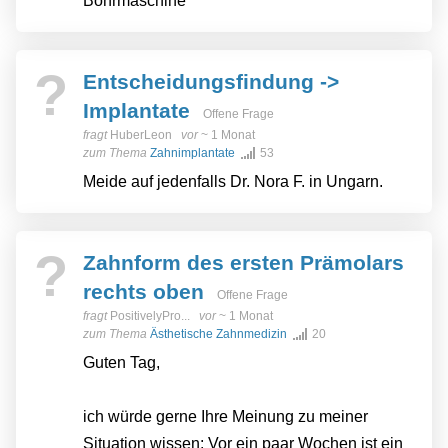
Bohrmaschine
?
Entscheidungsfindung ->
Implantate
Offene Frage
fragt
HuberLeon
vor
~ 1 Monat
zum Thema
Zahnimplantate
53
Meide auf jedenfalls Dr. Nora F. in Ungarn.
?
Zahnform des ersten Prämolars
rechts oben
Offene Frage
fragt
PositivelyPro...
vor
~ 1 Monat
zum Thema
Ästhetische Zahnmedizin
20
Guten Tag,
ich würde gerne Ihre Meinung zu meiner
Situation wissen: Vor ein paar Wochen ist ein