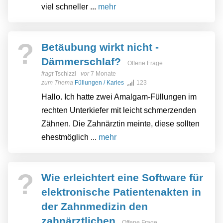
viel schneller ...
mehr
?
Betäubung wirkt nicht -
Dämmerschlaf?
Offene Frage
fragt
Tschizzl
vor
7 Monate
zum Thema
Füllungen / Karies
123
Hallo. Ich hatte zwei Amalgam-Füllungen im
rechten Unterkiefer mit leicht schmerzenden
Zähnen. Die Zahnärztin meinte, diese sollten
ehestmöglich ...
mehr
?
Wie erleichtert eine Software für
elektronische Patientenakten in
der Zahnmedizin den
zahnärztlichen
Offene Frage