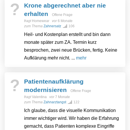
?
Krone abgerechnet aber nie
erhalten
Offene Frage
fragt
Homewear
vor
6 Monate
zum Thema
Zahnersatz
106
Heil- und Kostenplan erstellt und bin dann
monate später zum ZA. Termin kurz
besprochen, zwei neue Brücken, fertig. Keine
Aufklärung mehr nicht. ...
mehr
?
Patientenaufklärung
modernisieren
Offene Frage
fragt
Valentina
vor
7 Monate
zum Thema
Zahnarztangst
122
Ich glaube, dass die visuelle Kommunikation
immer wichtiger wird. Wir haben die Erfahrung
gemacht, dass Patienten komplexe Eingriffe