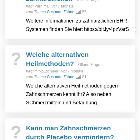
fragt
Purnima
vor
7 Monate
zum Thema
Gesunde Zähne
56
Weitere Informationen zu zahnärztlichen EHR-
Systemen finden Sie hier: https://bit.ly/4pzVarS
?
Welche alternativen
Heilmethoden?
Offene Frage
fragt
mirko1schleer
vor
7 Monate
zum Thema
Gesunde Zähne
81
Welche alternativen Heilmethoden gegen
Zahnschmerzen kennt ihr? Also neben
SChmerzmitteln und Betäubung.
?
Kann man Zahnschmerzen
durch Placebo vermindern?