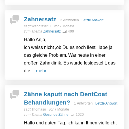
Zahnersatz
2 Antworten
Letzte Antwort
sagt
Wandtafel51
vor
7 Monate
zum Thema
Zahnersatz
400
Hallo Anja,
ich weiss nicht ,ob Du es noch liest.Habe ja
das gleiche Problem. War heute in einer
großen Zahnklinik. Es wurde festgestellt, das
die ...
mehr
Zähne kaputt nach DentCoat
Behandlungen?
1 Antworten
Letzte Antwort
sagt
Thomaso
vor
7 Monate
zum Thema
Gesunde Zähne
1020
Hallo und guten Tag, ich kann Ihnen vielleicht