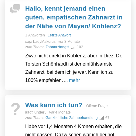
Hallo, kennt jemand einen
guten, empatischen Zahnarzt in
der Nähe von Mayen/ Koblenz?
1 Antworten
Letzte Antwort
sagt
LadyMakorus
vor
3 Monate
zum Thema
Zahnarztangst
102
Zwar nicht direkt in Koblenz, aber in Diez. Dr.
Torsten Schönhardt ist der einfühlsamste
Zahnarzt, bei dem ich je war. Kann ich zu
100% empfehlen. ...
mehr
?
Was kann ich tun?
Offene Frage
fragt
Kinder5
vor
4 Monate
zum Thema
Ganzheitliche Zahnbehandlung
67
Habe vor 1,4 Monaten 4 Kronen erhalten, die
nicht passen. Dazwischen war ich bei not