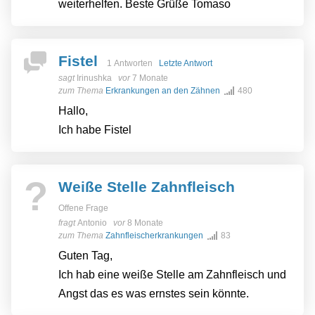
weiterhelfen. Beste Grüße Tomaso
Fistel
1 Antworten
Letzte Antwort
sagt
Irinushka
vor
7 Monate
zum Thema
Erkrankungen an den Zähnen
480
Hallo,
Ich habe Fistel
?
Weiße Stelle Zahnfleisch
Offene Frage
fragt
Antonio
vor
8 Monate
zum Thema
Zahnfleischerkrankungen
83
Guten Tag,
Ich hab eine weiße Stelle am Zahnfleisch und
Angst das es was ernstes sein könnte.