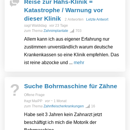
Reise zur Hahs-Klinik =
Katastrophe / Warnung vor
dieser Klinik
2 Antworten
Letzte Antwort
sagt
Waldidag
vor
23 Tage
zum Thema
Zahnimplantate
703
Allem kann ich aus eigener Erfahrung nur
zustimmen unverständlich warum deutsche
Krankenkassen so eine Klinik empfehlen. Das
ist reine abzocke und ...
mehr
?
Suche Bohrmaschine für Zähne
Offene Frage
fragt
MaiPP
vor
~ 1 Monat
zum Thema
Zahnfleischerkrankungen
16
Habe seit 3 Jahren kein Zahnarzt jetzt
beschäftigt ich mich die Motorik der