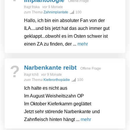
Offene Frage
fragt
fraka
vor
9 Monate
zum Thema
Zahnimplantate
100
Hallo, ich bin ein absoluter Fan von der
ILA....und bis jetzt hat das auch immer gut
geklappt...obwohl es im Osten schwer ist
einen ZA zu finden, der ...
mehr
?
Narbenkante reibt
Offene Frage
fragt
Ich8
vor
9 Monate
zum Thema
Kieferorthopädie
100
Ich halte es nicht aus
Im August Weisheitszahn OP
Im Oktober Kieferkamm geglättet
Jetzt sehr störende Narbenkante und
Zahnfleisch hinten hängt ...
mehr