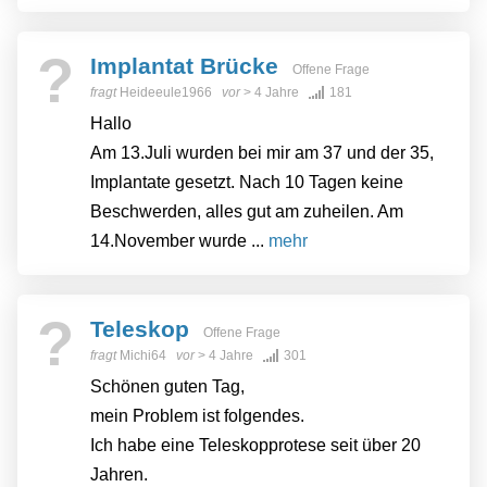
?
Implantat Brücke
Offene Frage
fragt
Heideeule1966
vor
> 4 Jahre
181
Hallo
Am 13.Juli wurden bei mir am 37 und der 35,
Implantate gesetzt. Nach 10 Tagen keine
Beschwerden, alles gut am zuheilen. Am
14.November wurde ...
mehr
?
Teleskop
Offene Frage
fragt
Michi64
vor
> 4 Jahre
301
Schönen guten Tag,
mein Problem ist folgendes.
Ich habe eine Teleskopprotese seit über 20
Jahren.