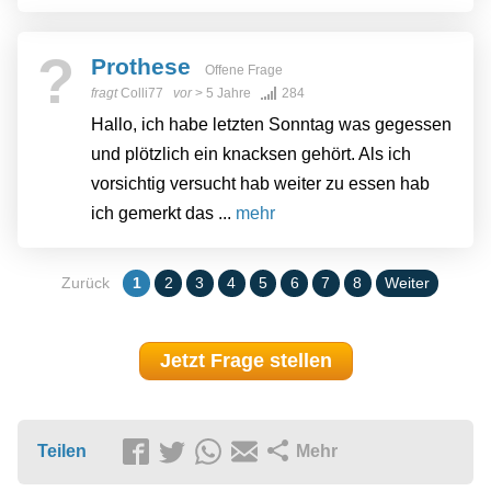
?
Prothese
Offene Frage
fragt
Colli77
vor
> 5 Jahre
284
Hallo, ich habe letzten Sonntag was gegessen
und plötzlich ein knacksen gehört. Als ich
vorsichtig versucht hab weiter zu essen hab
ich gemerkt das ...
mehr
Zurück
1
2
3
4
5
6
7
8
Weiter
Jetzt Frage stellen
Teilen
Mehr