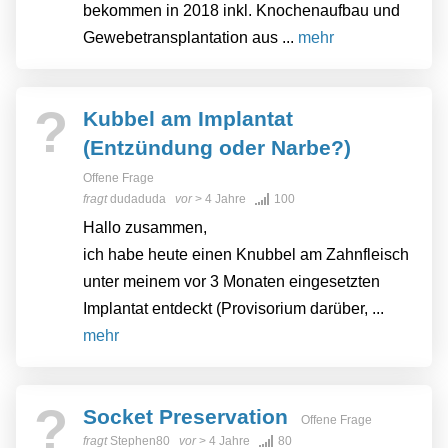
bekommen in 2018 inkl. Knochenaufbau und
Gewebetransplantation aus ...
mehr
?
Kubbel am Implantat
(Entzündung oder Narbe?)
Offene Frage
fragt
dudaduda
vor
> 4 Jahre
100
Hallo zusammen,
ich habe heute einen Knubbel am Zahnfleisch
unter meinem vor 3 Monaten eingesetzten
Implantat entdeckt (Provisorium darüber, ...
mehr
?
Socket Preservation
Offene Frage
fragt
Stephen80
vor
> 4 Jahre
80