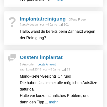
?
Implantatreinigung
Offene Frage
fragt
Aydogan
vor
> 4 Jahre
101
Hallo, warst du bereits beim Zahnarzt wegen
der Reinigung?
Osstem implantat
1 Antworten
Letzte Antwort
sagt
Luna12345
vor
> 5 Jahre
73
Mund-Kiefer-Gesichts Chirurg!
Die haben fast immer alle möglichen Aufsätze
dafür da....
Hatte vor kurzem ähnliches Problem, und
dann den Tipp ...
mehr