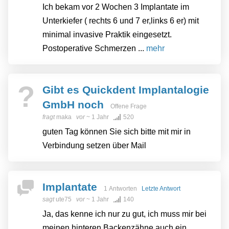
Ich bekam vor 2 Wochen 3 Implantate im
Unterkiefer ( rechts 6 und 7 er,links 6 er) mit
minimal invasive Praktik eingesetzt.
Postoperative Schmerzen ...
mehr
?
Gibt es Quickdent Implantalogie
GmbH noch
Offene Frage
fragt
maka
vor
~ 1 Jahr
520
guten Tag können Sie sich bitte mit mir in
Verbindung setzen über Mail
Implantate
1 Antworten
Letzte Antwort
sagt
ute75
vor
~ 1 Jahr
140
Ja, das kenne ich nur zu gut, ich muss mir bei
meinen hinteren Backenzähne auch ein