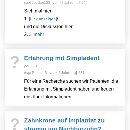
sagt
cbecker123
vor
> 2 Jahre
244
Sieh mal hier:
1.
/
[Link anzeigen]
und die Diskussion hier:
2. ...
mehr
?
Erfahrung mit Simpladent
Offene Frage
fragt
Ronald-B
vor
> 2 Jahre
361
Für eine Recherche suchen wir Patienten, die
Erfahrung mit Simpladent haben und freuen
uns über Informationen.
?
Zahnkrone auf Implantat zu
stramm am Nachbarzahn?