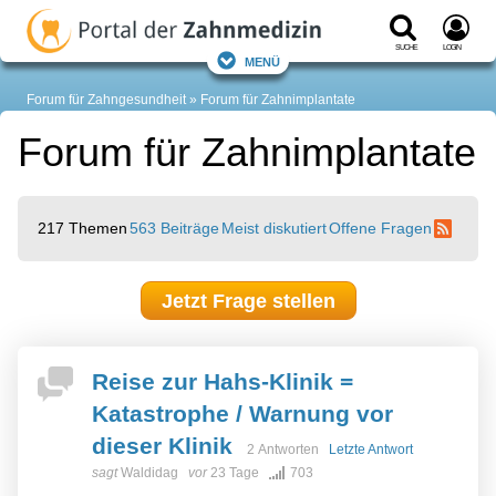
Suche
Login
Menü
Forum für Zahngesundheit
Forum für Zahnimplantate
Forum für Zahnimplantate
217 Themen
563 Beiträge
Meist diskutiert
Offene Fragen
Jetzt Frage stellen
Reise zur Hahs-Klinik =
Katastrophe / Warnung vor
dieser Klinik
2 Antworten
Letzte Antwort
sagt
Waldidag
vor
23 Tage
703