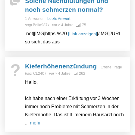
Solche Nachblutungen und
noch schmerzen normal?
1 Antworten
Letzte Antwort
sagt
Bella987x
vor
> 4 Jahre
75
.net][IMG]https://s20.
[/IMG][/URL
[Link anzeigen]
so sieht das aus
?
Kieferhöhenenzündung
Offene Frage
fragt
CL2407
vor
> 4 Jahre
262
Hallo,
ich habe nach einer Erkältung vor 3 Wochen
immer noch Probleme mit Schmerzen in der
Kiefernhöhe. Das ist lt. meinem Hausarzt noch
...
mehr