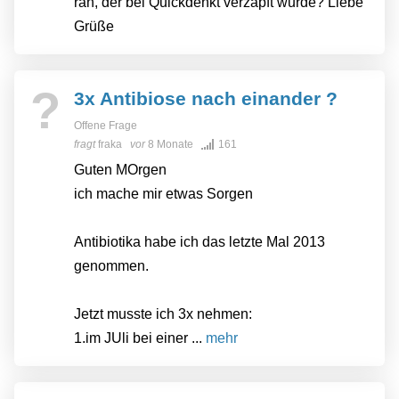
ran, der bei Quickdenkt verzapft wurde? Liebe
Grüße
?
3x Antibiose nach einander ?
Offene Frage
fragt
fraka
vor
8 Monate
161
Guten MOrgen
ich mache mir etwas Sorgen
Antibiotika habe ich das letzte Mal 2013
genommen.
Jetzt musste ich 3x nehmen:
1.im JUli bei einer ...
mehr