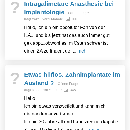
?
Intragalimetäre Anästhesie bei
Implantologie
Offene Frage
fragt
fraka
vor
9 Monate
100
Hallo, ich bin ein absoluter Fan von der
ILA....und bis jetzt hat das auch immer gut
geklappt...obwohl es im Osten schwer ist
einen ZA zu finden, der ...
mehr
?
Etwas hilflos, Zahnimplantate im
Ausland ?
Offene Frage
fragt
Roba
vor
~ 1 Jahr
345
Hallo
Ich bin etwas verzweifelt und kann mich
niemanden anvertrauen.
Ich bin 30 Jahre alt und habe ziemlich kaputte
Zähne. Die Front Zähne sind ...
mehr