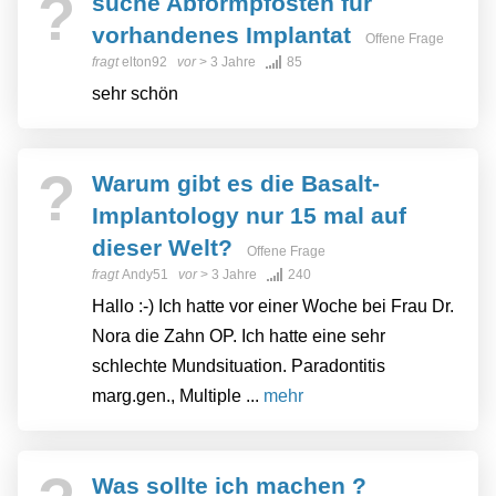
?
suche Abformpfosten für
vorhandenes Implantat
Offene Frage
fragt
elton92
vor
> 3 Jahre
85
sehr schön
?
Warum gibt es die Basalt-
Implantology nur 15 mal auf
dieser Welt?
Offene Frage
fragt
Andy51
vor
> 3 Jahre
240
Hallo :-) Ich hatte vor einer Woche bei Frau Dr.
Nora die Zahn OP. Ich hatte eine sehr
schlechte Mundsituation. Paradontitis
marg.gen., Multiple ...
mehr
Was sollte ich machen ?