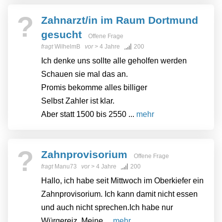
?
Zahnarzt/in im Raum Dortmund
gesucht
Offene Frage
fragt
WilhelmB
vor
> 4 Jahre
200
Ich denke uns sollte alle geholfen werden
Schauen sie mal das an.
Promis bekomme alles billiger
Selbst Zahler ist klar.
Aber statt 1500 bis 2550 ...
mehr
?
Zahnprovisorium
Offene Frage
fragt
Manu73
vor
> 4 Jahre
200
Hallo, ich habe seit Mittwoch im Oberkiefer ein
Zahnprovisorium. Ich kann damit nicht essen
und auch nicht sprechen.Ich habe nur
Würgereiz. Meine ...
mehr