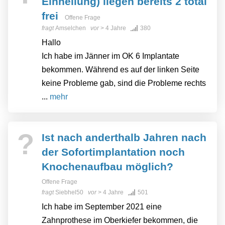
Einheilung) liegen bereits 2 total
frei
Offene Frage
fragt
Amselchen
vor
> 4 Jahre
380
Hallo
Ich habe im Jänner im OK 6 Implantate
bekommen. Während es auf der linken Seite
keine Probleme gab, sind die Probleme rechts
...
mehr
?
Ist nach anderthalb Jahren nach
der Sofortimplantation noch
Knochenaufbau möglich?
Offene Frage
fragt
Siebhel50
vor
> 4 Jahre
501
Ich habe im September 2021 eine
Zahnprothese im Oberkiefer bekommen, die