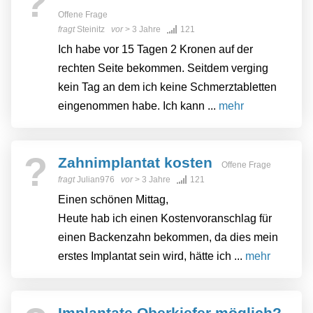
?
Offene Frage
fragt
Steinitz
vor
> 3 Jahre
121
Ich habe vor 15 Tagen 2 Kronen auf der
rechten Seite bekommen. Seitdem verging
kein Tag an dem ich keine Schmerztabletten
eingenommen habe. Ich kann ...
mehr
?
Zahnimplantat kosten
Offene Frage
fragt
Julian976
vor
> 3 Jahre
121
Einen schönen Mittag,
Heute hab ich einen Kostenvoranschlag für
einen Backenzahn bekommen, da dies mein
erstes Implantat sein wird, hätte ich ...
mehr
Implantate Oberkiefer möglich?