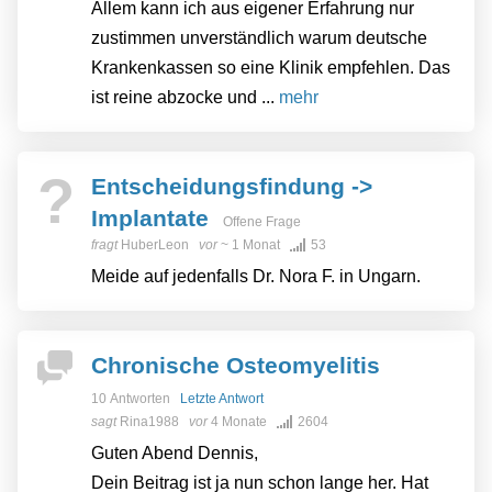
Allem kann ich aus eigener Erfahrung nur
zustimmen unverständlich warum deutsche
Krankenkassen so eine Klinik empfehlen. Das
ist reine abzocke und ...
mehr
?
Entscheidungsfindung ->
Implantate
Offene Frage
fragt
HuberLeon
vor
~ 1 Monat
53
Meide auf jedenfalls Dr. Nora F. in Ungarn.
Chronische Osteomyelitis
10 Antworten
Letzte Antwort
sagt
Rina1988
vor
4 Monate
2604
Guten Abend Dennis,
Dein Beitrag ist ja nun schon lange her. Hat