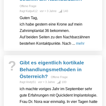
Offene Frage
fragt
Katja412
vor
> 3 Jahre
140
Guten Tag,
ich habe gestern eine Krone auf mein
Zahnimplantat 36 bekommen.
Auf beiden Seiten zu den Nachbarzähnen
bestehen Kontaktpunkte. Nach ...
mehr
?
Gibt es eigentlich kortikale
Behandlungsmethoden in
Österreich?
Offene Frage
fragt
Andy51
vor
> 3 Jahre
100
ich machte voriges Jahr im September sehr
gute Erfahrungen mit Quickdent Implantologie.
Frau Dr. Nora war einmalig. In vier Tagen hatte