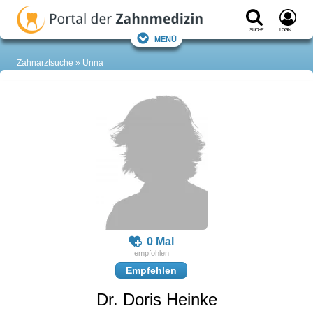
Suche
Login
Menü
Zahnarztsuche
Unna
0 Mal
Empfehlen
Dr. Doris Heinke