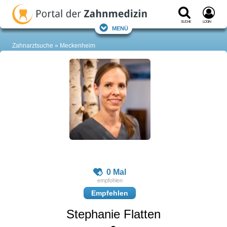
Suche
Login
Menü
Zahnarztsuche
Meckenheim
0 Mal
Empfehlen
Stephanie Flatten