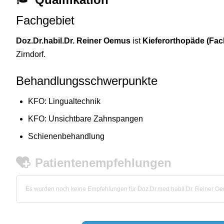
Fachgebiet
Doz.Dr.habil.Dr. Reiner Oemus
ist
Kieferorthopäde (Fac
Zirndorf.
Behandlungsschwerpunkte
KFO: Lingualtechnik
KFO: Unsichtbare Zahnspangen
Schienenbehandlung
Patientenempfehlungen
Es wurden noch keine Empfehlungen für Doz.Dr.med.habil.Dr. Reiner 