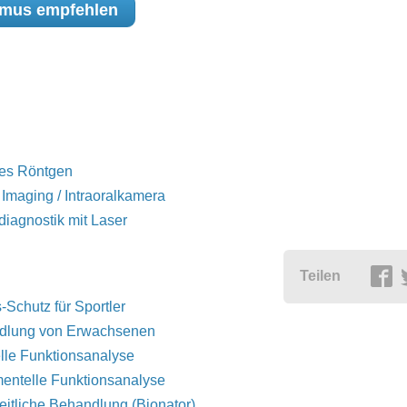
emus
empfehlen
les Röntgen
l Imaging / Intraoralkamera
diagnostik mit Laser
Teilen
-Schutz für Sportler
dlung von Erwachsenen
le Funktionsanalyse
mentelle Funktionsanalyse
itliche Behandlung (Bionator)