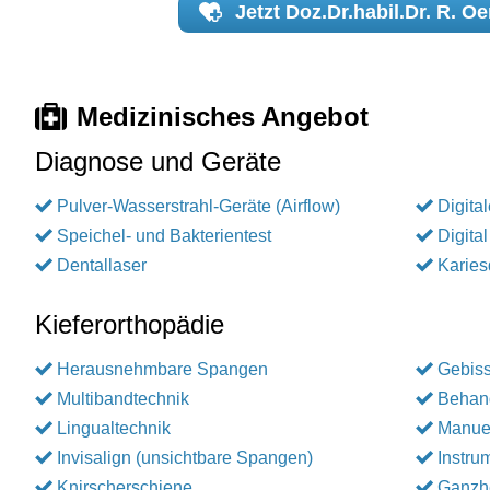
Jetzt
Doz.Dr.habil.Dr. R. O
Medizinisches Angebot
Diagnose und Geräte
Pulver-Wasserstrahl-Geräte (Airflow)
Digita
Speichel- und Bakterientest
Digita
Dentallaser
Karies
Kieferorthopädie
Herausnehmbare Spangen
Gebiss
Multibandtechnik
Behan
Lingualtechnik
Manuel
Invisalign (unsichtbare Spangen)
Instru
Knirscherschiene
Ganzhe