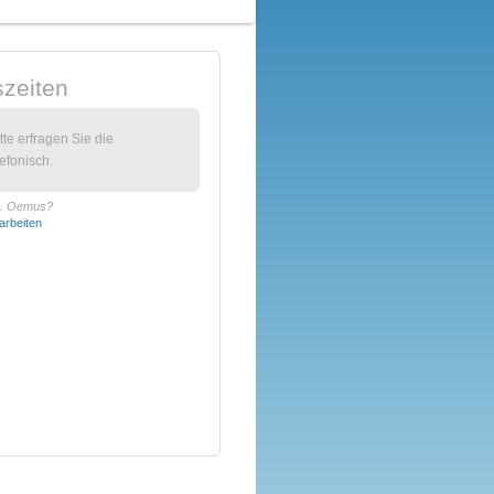
zeiten
itte erfragen Sie die
efonisch.
Dr. Oemus?
arbeiten