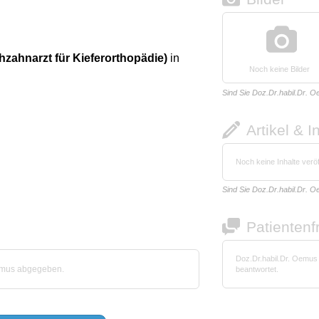
hzahnarzt für Kieferorthopädie)
in
Noch keine Bilder
Sind Sie Doz.Dr.habil.Dr. 
Artikel & I
Noch keine Inhalte veröf
Sind Sie Doz.Dr.habil.Dr. 
Patienten
Doz.Dr.habil.Dr. Oemus
Oemus abgegeben.
beantwortet.