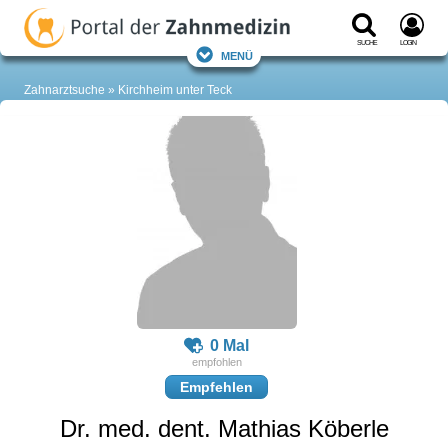
Suche
Login
Menü
Zahnarztsuche
Kirchheim unter Teck
0 Mal
Empfehlen
Dr. med. dent. Mathias Köberle