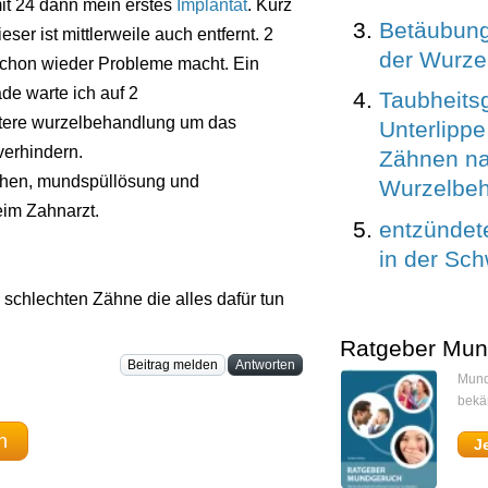
it 24 dann mein erstes
Implantat
. Kurz
Betäubung 
ser ist mittlerweile auch entfernt. 2
der Wurze
schon wieder Probleme macht. Ein
e warte ich auf 2
Taubheits
tere wurzelbehandlung um das
Unterlippe
verhindern.
Zähnen n
chen, mundspüllösung und
Wurzelbe
eim Zahnarzt.
entzündet
in der Sc
schlechten Zähne die alles dafür tun
Ratgeber Mun
Beitrag melden
Antworten
Mund
bekä
n
J