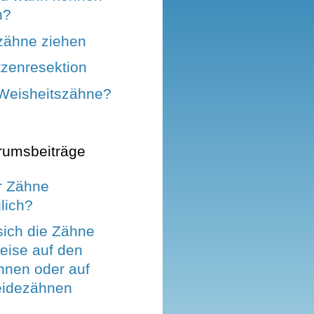
n?
zähne ziehen
tzenresektion
Weisheitszähne?
rumsbeiträge
r Zähne
lich?
sich die Zähne
eise auf den
nen oder auf
eidezähnen