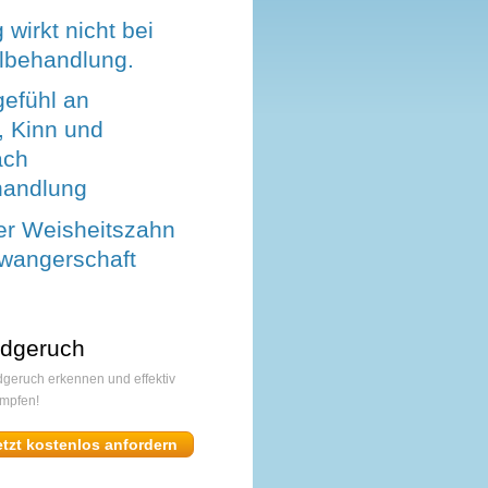
wirkt nicht bei
lbehandlung.
gefühl an
, Kinn und
ach
handlung
er Weisheitszahn
hwangerschaft
dgeruch
geruch erkennen und effektiv
mpfen!
etzt kostenlos anfordern