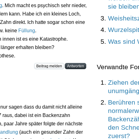
sie bleibe
g
. Mich macht es psychisch sehr nieder,
dern kann. Habe ich ein kleines Loch,
Weisheits
r Zahn direkt. Ich hatte sogar schon eine
Wurzelspi
w. keine
Füllung
.
innen ist es eine Katastrophe.
Was sind 
 länger erhalten bleiben?
othese.
Verwandte Fo
Beitrag melden
Antworten
Ziehen de
unumgäng
Berühren 
r nur sagen dass du damit nicht alleine
normalerw
 raus, dabei ist ein Backenzahn
Backenzäh
, paar Jahre später folgte der nächste
den Schn
andlung
(auch ein gesunder Zahn der
zuerst?