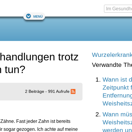
Menü
handlungen trotz
Wurzelerkran
Verwandte T
h tun?
Wann ist d
Zeitpunkt 
2 Beiträge - 991 Aufrufe
Entfernun
Weisheits
Wann müs
Weisheits
Zähne. Fast jeder Zahn ist bereits
werden u
r sogar gezogen. Ich achte auf meine