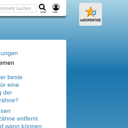
Suche
Login
kungen
hemen
er beste
für eine
g der
zähne?
sen
zähne entfernt
nd wann können