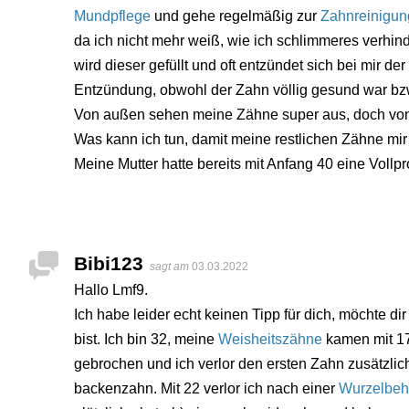
Mundpflege
und gehe regelmäßig zur
Zahnreinigun
da ich nicht mehr weiß, wie ich schlimmeres verhin
wird dieser gefüllt und oft entzündet sich bei mir de
Entzündung, obwohl der Zahn völlig gesund war bz
Von außen sehen meine Zähne super aus, doch von 
Was kann ich tun, damit meine restlichen Zähne mir
Meine Mutter hatte bereits mit Anfang 40 eine Vollpr
Bibi123
sagt am
03.03.2022
Hallo Lmf9.
Ich habe leider echt keinen Tipp für dich, möchte di
bist. Ich bin 32, meine
Weisheitszähne
kamen mit 17
gebrochen und ich verlor den ersten Zahn zusätzlich
backenzahn. Mit 22 verlor ich nach einer
Wurzelbeh