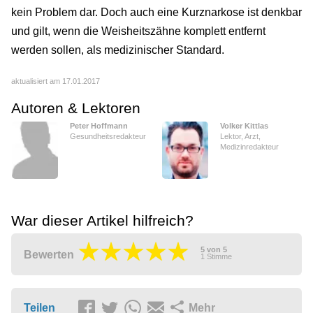
kein Problem dar. Doch auch eine Kurznarkose ist denkbar
und gilt, wenn die Weisheitszähne komplett entfernt
werden sollen, als medizinischer Standard.
aktualisiert am 17.01.2017
Autoren & Lektoren
Peter Hoffmann
Volker Kittlas
Gesundheitsredakteur
Lektor, Arzt,
Medizinredakteur
War dieser Artikel hilfreich?
5
von
5
Bewerten
1
Stimme
Teilen
Mehr