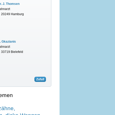
r. J. Thomsen
ahnarzt
n 20249 Hamburg
. Gkazianis
ahnarzt
n 33719 Bielefeld
Zufall
hemen
zähne,