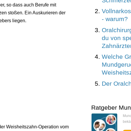
Schmerze
er, so dass auch Berufe mit
Vollnarko
zen stoßen. Ein Auskurieren der
- warum?
ebers liegen.
Oralchirurg
du von spe
Zahnärzte
Welche Gr
Mundgeruc
Weisheit
Der Oralch
Ratgeber Mun
Mund
bekä
 der Weisheitszahn-Operation vom