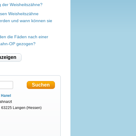
g der Weisheitszähne?
sen Weisheitszähne
werden und wann können sie
en die Fäden nach einer
zahn-OP gezogen?
nzeigen
. Hanel
ahnarzt
n 63225 Langen (Hessen)