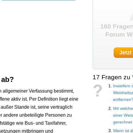
160 Fragen
Forum We
Jetzt
17 Fragen zu
 ab?
?
Inwiefern i
en allgemeiner Verfassung bestimmt,
Weisheits
e aktiv ist. Per Definition liegt eine
entfernen
außer Stande ist, seine vertraglich
Mit welch
er andere unbeteiligte Personen zu
einer Wei
gerechnet
tätige wie Bus- und Taxifahrer,
ssetzungen mitbringen und
Wann ist d