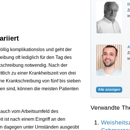
D
Z
i
riiert
A
öllig komplikationslos und geht der
Z
eibung oft lediglich für den Tag des
i
nkschreibung notwendig. Nach der
ich zu einer Krankheitszeit von drei
ine Krankschreibung von fünf bis sieben
n sind, können die meisten Patienten
Alle anzeigen
Verwandte T
d auch vom Arbeitsumfeld des
t ist nach einem Eingriff an den
Weisheits
ann dagegen unter Umständen ausgeübt