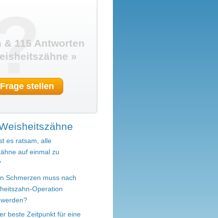
?
 & 115 Antworten
isheitszähne »
 Frage stellen
Weisheitszähne
st es ratsam, alle
zähne auf einmal zu
?
en Schmerzen muss nach
sheitszahn-Operation
 werden?
er beste Zeitpunkt für eine