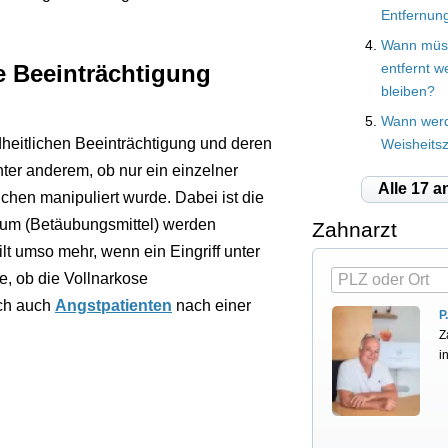
Entfernun
Wann müs
e Beeinträchtigung
entfernt 
bleiben?
Wann werd
dheitlichen Beeinträchtigung und deren
Weisheits
ter anderem, ob nur ein einzelner
Alle 17 a
chen manipuliert wurde. Dabei ist die
kum (Betäubungsmittel) werden
Zahnarzt
ilt umso mehr, wenn ein Eingriff unter
e, ob die Vollnarkose
ich auch
Angstpatienten
nach einer
P
Z
i