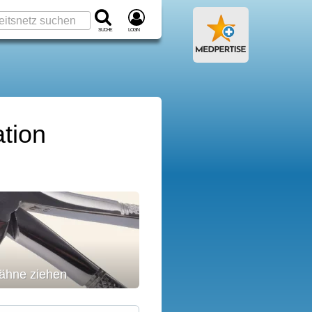
Suche
Login
tion
ähne ziehen