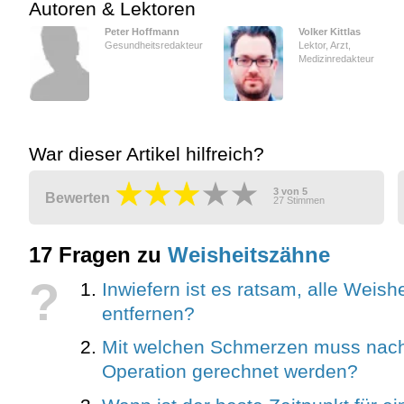
Autoren & Lektoren
Peter Hoffmann
Volker Kittlas
Gesundheitsredakteur
Lektor, Arzt,
Medizinredakteur
War dieser Artikel hilfreich?
3
von
5
Bewerten
27
Stimmen
17 Fragen zu
Weisheitszähne
?
Inwiefern ist es ratsam, alle Weis
entfernen?
Mit welchen Schmerzen muss nach
Operation gerechnet werden?