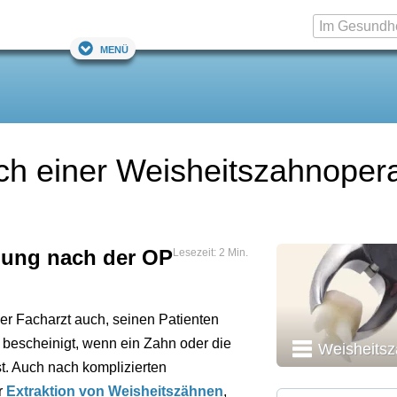
Menü
ch einer Weisheitszahnopera
bung nach der OP
Lesezeit: 2 Min.
er Facharzt auch, seinen Patienten
t bescheinigt, wenn ein Zahn oder die
Weisheitsz
ist. Auch nach komplizierten
r
Extraktion von Weisheitszähnen
,