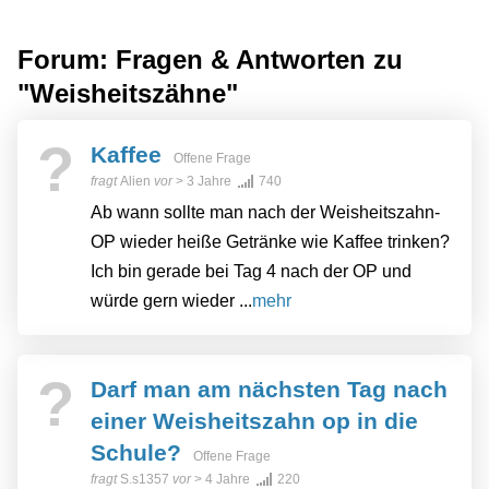
Forum: Fragen & Antworten zu
"Weisheitszähne"
?
Kaffee
Offene Frage
fragt
Alien
vor
> 3 Jahre
740
Ab wann sollte man nach der Weisheitszahn-
OP wieder heiße Getränke wie Kaffee trinken?
Ich bin gerade bei Tag 4 nach der OP und
würde gern wieder ...
mehr
?
Darf man am nächsten Tag nach
einer Weisheitszahn op in die
Schule?
Offene Frage
fragt
S.s1357
vor
> 4 Jahre
220