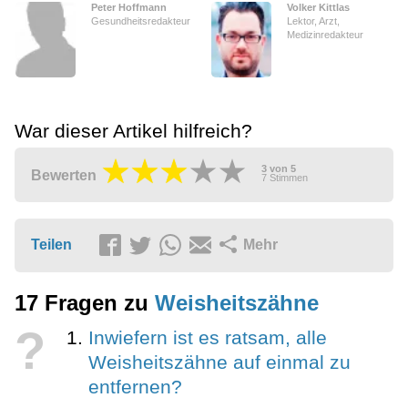
Peter Hoffmann
Volker Kittlas
Gesundheitsredakteur
Lektor, Arzt,
Medizinredakteur
War dieser Artikel hilfreich?
3
von
5
Bewerten
7
Stimmen
Teilen
Mehr
17 Fragen zu
Weisheitszähne
?
Inwiefern ist es ratsam, alle
Weisheitszähne auf einmal zu
entfernen?