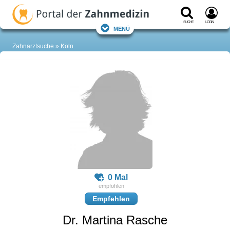
Suche
Login
Menü
Zahnarztsuche
Köln
0 Mal
Empfehlen
Dr. Martina Rasche