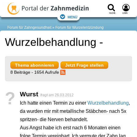
Suche
Login
Menü
Forum für Zahngesundheit
Forum für Wurzelentzündung
Wurzelbehandlung -
Thema abonnieren
Jetzt Frage stellen
8 Beiträge - 1654 Aufrufe
?
Wurst
fragt am
26.03.2012
Ich hatte einen Termin zu einer
Wurzelbehandlung
,
da wurden mir mit metallische Stäbchen- nach 5x
spritzen- die Nerven behandelt.
Aus Angst habe ich erst nach 6 Monaten einen
folge Termin vereinbart. Ich vermute der Zahn lag