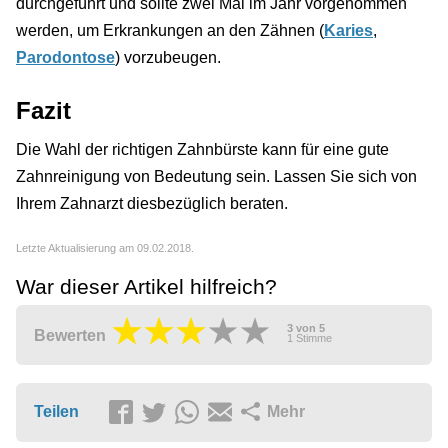
durchgeführt und sollte zwei Mal im Jahr vorgenommen
werden, um Erkrankungen an den Zähnen (
Karies
,
Parodontose
) vorzubeugen.
Fazit
Die Wahl der richtigen Zahnbürste kann für eine gute
Zahnreinigung von Bedeutung sein. Lassen Sie sich von
Ihrem Zahnarzt diesbezüglich beraten.
Letzte Aktualisierung am 09.02.2018.
War dieser Artikel hilfreich?
3
von
5
Bewerten
1
Stimme
Teilen
Mehr