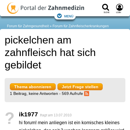
Suche
Login
Menü
Forum für Zahngesundheit
Forum für Zahnfleischerkrankungen
pickelchen am
zahnfleisch hat sich
gebildet
Thema abonnieren
Jetzt Frage stellen
1 Beitrag, keine Antworten - 569 Aufrufe
?
ik1977
fragt am
13.07.2010
hi forum! mein anliegen ist ein komisches kleines