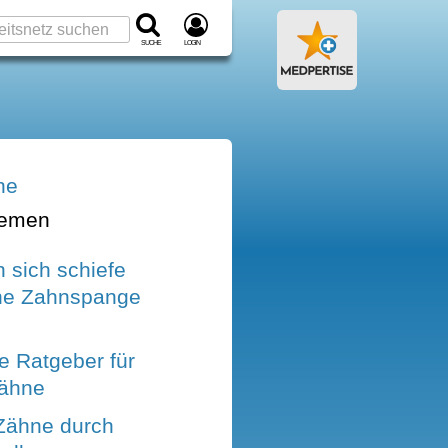
Suche
Login
ne
hemen
 sich schiefe
ne Zahnspange
e Ratgeber für
Zähne
Zähne durch