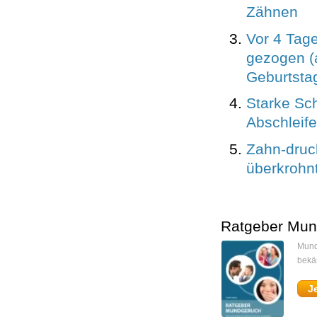
Zähnen
Vor 4 Tag
gezogen 
Geburtstag
Starke Sc
Abschleif
Zahn-druc
überkrohn
Ratgeber Mun
Mund
bekä
J