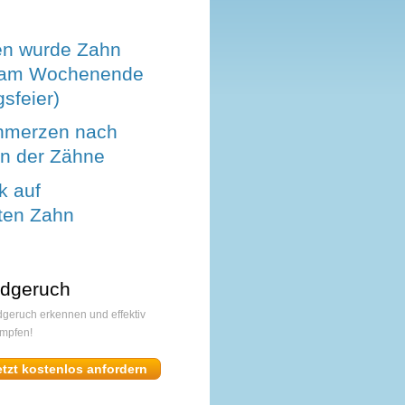
en wurde Zahn
(am Wochenende
sfeier)
hmerzen nach
en der Zähne
k auf
ten Zahn
dgeruch
geruch erkennen und effektiv
mpfen!
etzt kostenlos anfordern