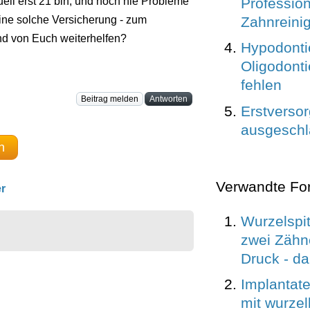
Profession
ell erst 21 bin, und noch nie Probleme
Zahnreini
eine solche Versicherung - zum
nd von Euch weiterhelfen?
Hypodonti
Oligodont
fehlen
Beitrag melden
Antworten
Erstverso
ausgeschl
n
Verwandte Fo
r
Wurzelspi
zwei Zähne
Druck - da
Implantate
mit wurze