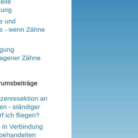
elle
gung
e und
ie - wenn Zähne
rgung
agener Zähne
rumsbeiträge
tzenresektion an
n - ständiger
rf ich fliegen?
 in Verbindung
lbehandelten