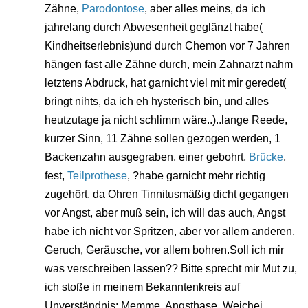
Zähne,
Parodontose
, aber alles meins, da ich
jahrelang durch Abwesenheit geglänzt habe(
Kindheitserlebnis)und durch Chemon vor 7 Jahren
hängen fast alle Zähne durch, mein Zahnarzt nahm
letztens Abdruck, hat garnicht viel mit mir geredet(
bringt nihts, da ich eh hysterisch bin, und alles
heutzutage ja nicht schlimm wäre..)..lange Reede,
kurzer Sinn, 11 Zähne sollen gezogen werden, 1
Backenzahn ausgegraben, einer gebohrt,
Brücke
,
fest,
Teilprothese
, ?habe garnicht mehr richtig
zugehört, da Ohren Tinnitusmäßig dicht gegangen
vor Angst, aber muß sein, ich will das auch, Angst
habe ich nicht vor Spritzen, aber vor allem anderen,
Geruch, Geräusche, vor allem bohren.Soll ich mir
was verschreiben lassen?? Bitte sprecht mir Mut zu,
ich stoße in meinem Bekanntenkreis auf
Unverständnis: Memme, Angsthase, Weichei