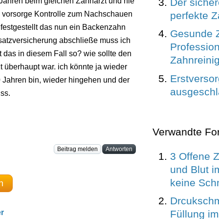
Der sicher
0 Jahren beim gleichen Zahnarzt und nie
perfekte 
s vorsorge Kontrolle zum Nachschauen
 festgestellt das nun ein Backenzahn
Gesunde 
atzversicherung abschließe muss ich
Profession
 das in diesem Fall so? wie sollte den
Zahnreini
 überhaupt war. ich könnte ja wieder
Erstverso
0 Jahren bin, wieder hingehen und der
ausgeschl
ss.
Verwandte Fo
Beitrag melden
Antworten
3 Offene 
und Blut 
keine Sc
n
Drcuksch
r
Füllung i