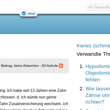
Menü
Karies (schm
Verwandte T
Hypodonti
 Beitrag, keine Antworten - 60 Aufrufe
Oligodont
fehlen
Wie lassen
ng. Ich habe seit 13 Jahren eine Zahn
Zähne oh
chlossen. d. ich würde nun gerne
richten?
Zahn Zusatzversicherung wechseln. ich