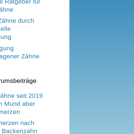
e Ratgeber für
Zähne
Zähne durch
elle
gung
rgung
agener Zähne
rumsbeiträge
Zähne seit 2019
im Mund aber
hmerzen
merzen nach
m Backenzahn