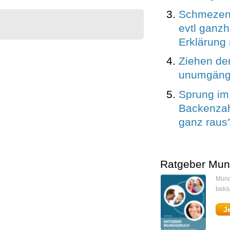
Schmezen 
evtl ganzh
Erklärung
Ziehen de
unumgäng
Sprung im
Backenzah
ganz raus
Ratgeber Mun
Mund
bekä
J