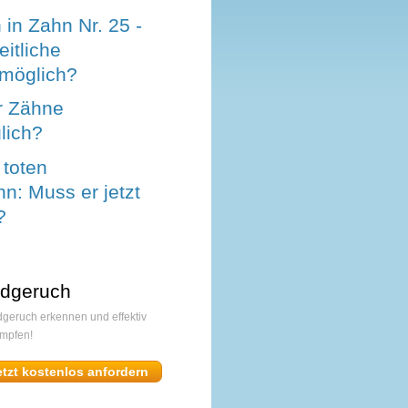
in Zahn Nr. 25 -
eitliche
 möglich?
r Zähne
lich?
 toten
n: Muss er jetzt
?
dgeruch
geruch erkennen und effektiv
mpfen!
etzt kostenlos anfordern