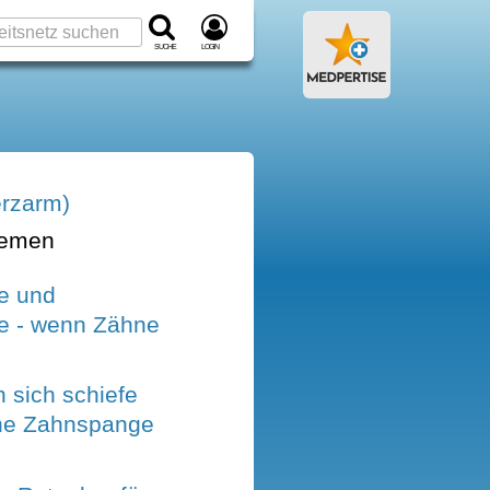
Suche
Login
erzarm)
hemen
e und
ie - wenn Zähne
 sich schiefe
ne Zahnspange