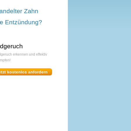
andelter Zahn
ine Entzündung?
dgeruch
geruch erkennen und effektiv
mpfen!
etzt kostenlos anfordern