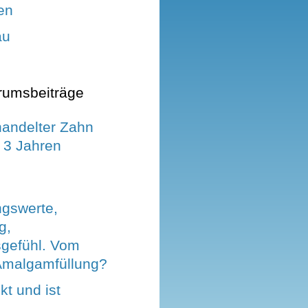
en
au
rumsbeiträge
andelter Zahn
 3 Jahren
gswerte,
g,
sgefühl. Vom
Amalgamfüllung?
t und ist