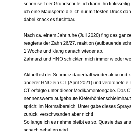
schon seit der Grundschule, ich kann Ihn linksseiti
ich eine Maulsperre die ich nur mit festen Druck da
dabei knack es furchtbar.
Nach ca. einem Jahr ruhe (Juli 2020) fing das ganz
reagierte der Zahn 26/27, reaktion (aufbauende schm
1 Woche und klang danach wieder ab.
Zahnarzt und HNO schickten mich immer wieder we
Aktuell ist der Schmerz dauerhaft wieder aktiv und k
anderer HNO ein CT (April 2021) und verordnete ei
CT erfolgte unter dieser Medikamentengabe. Das CT 
nennenswerte aufgebaute Kieferhöhlenschleimhau
sprich: im Normalbereich. Unter gabe dieses Spra
zurück, verschwanden aber nicht!
So lange ich es nehme bleibt es so. Quasie das ans
schach gehalten wird.