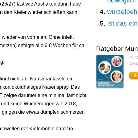
beweglich
g (26/27) fast wie Aushaken dann habe
wurzelbeh
nn den Kiefer wieder schließen kann
Ist das e
e wieder von vorne an, Ohne infekt
erzen) erfolgte alle 6-8 Wochen für ca.
Ratgeber Mun
Mund
g.
bekä
J
lingt nicht ab. Nun veranlasste ein
n kortiokoidhaltiges Nasenspray. Das
zeigte darunter eine minimal fast nicht
t und keine Wucherungen wie 2018,
ys gingen die etwas dumpfen schmerzen
chwellen der Kieferhöhle damit in