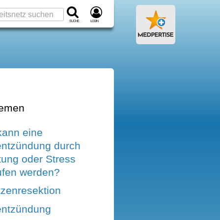
Suche
Login
hemen
kann eine
ntzündung durch
tung oder Stress
ufen werden?
tzenresektion
entzündung