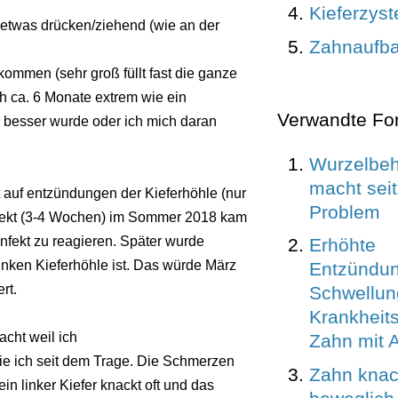
Kieferzyst
, etwas drücken/ziehend (wie an der
Zahnaufb
ommen (sehr groß füllt fast die ganze
ich ca. 6 Monate extrem wie ein
Verwandte Fo
 besser wurde oder ich mich daran
Wurzelbeh
macht seit
 auf entzündungen der Kieferhöhle (nur
Problem
Infekt (3-4 Wochen) im Sommer 2018 kam
nfekt zu reagieren. Später wurde
Erhöhte
inken Kieferhöhle ist. Das würde März
Entzündun
rt.
Schwellun
Krankheit
acht weil ich
Zahn mit 
ie ich seit dem Trage. Die Schmerzen
Zahn knack
n linker Kiefer knackt oft und das