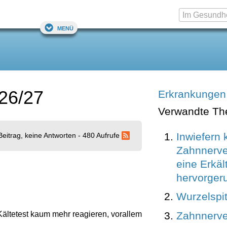
Menü
26/27
Erkrankungen
Verwandte T
Inwiefern 
Beitrag, keine Antworten - 480 Aufrufe
Zahnnerve
eine Erkäl
hervorger
Wurzelspi
Zahnnerv
Kältetest kaum mehr reagieren, vorallem