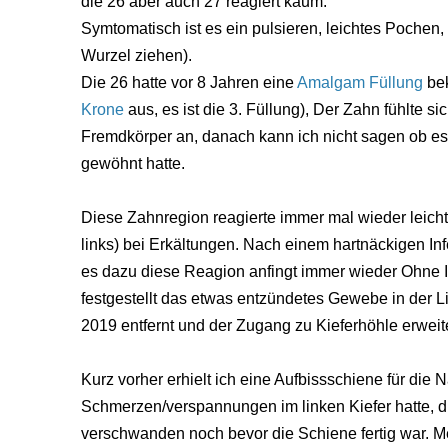
die 26 aber auch 27 reagiert kaum.
Symtomatisch ist es ein pulsieren, leichtes Pochen
Wurzel ziehen).
Die 26 hatte vor 8 Jahren eine
Amalgam
Füllung
bek
Krone
aus, es ist die 3. Füllung), Der Zahn fühlte s
Fremdkörper an, danach kann ich nicht sagen ob es
gewöhnt hatte.
Diese Zahnregion reagierte immer mal wieder leicht
links) bei Erkältungen. Nach einem hartnäckigen 
es dazu diese Reagion anfingt immer wieder Ohne I
festgestellt das etwas entzündetes Gewebe in der L
2019 entfernt und der Zugang zu Kieferhöhle erweite
Kurz vorher erhielt ich eine Aufbissschiene für die N
Schmerzen/verspannungen im linken Kiefer hatte, d
verschwanden noch bevor die Schiene fertig war. Mei