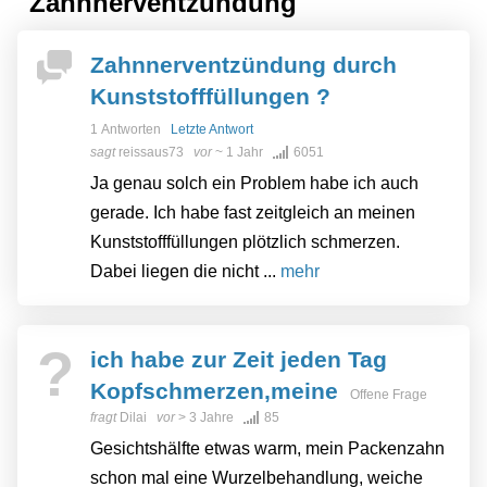
"Zahnnerventzündung"
Zahnnerventzündung durch
Kunststofffüllungen ?
1 Antworten
Letzte Antwort
sagt
reissaus73
vor
~ 1 Jahr
6051
Ja genau solch ein Problem habe ich auch
gerade. Ich habe fast zeitgleich an meinen
Kunststofffüllungen plötzlich schmerzen.
Dabei liegen die nicht ...
mehr
?
ich habe zur Zeit jeden Tag
Kopfschmerzen,meine
Offene Frage
fragt
Dilai
vor
> 3 Jahre
85
Gesichtshälfte etwas warm, mein Packenzahn
schon mal eine Wurzelbehandlung, weiche