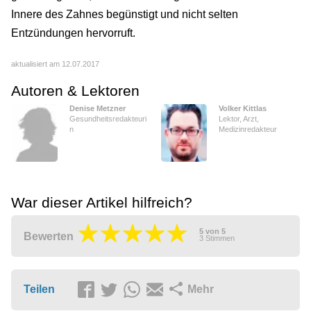
Innere des Zahnes begünstigt und nicht selten
Entzündungen hervorruft.
aktualisiert am 12.07.2017
Autoren & Lektoren
Denise Metzner
Volker Kittlas
Gesundheitsredakteuri
Lektor, Arzt,
n
Medizinredakteur
War dieser Artikel hilfreich?
5
von
5
Bewerten
3
Stimmen
Teilen
Mehr