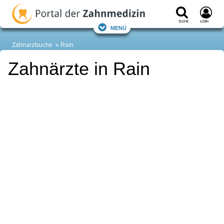
Suche
Login
Menü
Zahnarztsuche
Rain
Zahnärzte in Rain