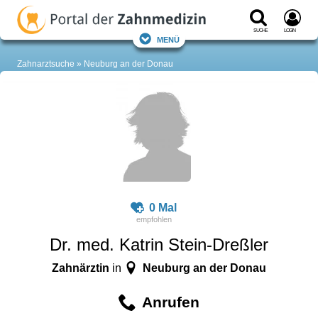
Suche
Login
Menü
Zahnarztsuche
Neuburg an der Donau
0 Mal
Dr. med. Katrin Stein-Dreßler
Zahnärztin
Neuburg an der Donau
in
Anrufen