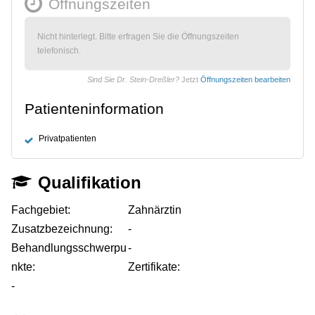
Öffnungszeiten
Nicht hinterlegt. Bitte erfragen Sie die Öffnungszeiten
telefonisch.
Sind Sie Dr. Stein-Dreßler?
Jetzt
Öffnungszeiten bearbeiten
Patienteninformation
Privatpatienten
Qualifikation
Fachgebiet:
Zahnärztin
Zusatzbezeichnung:
-
Behandlungsschwerpu
-
nkte:
Zertifikate:
-