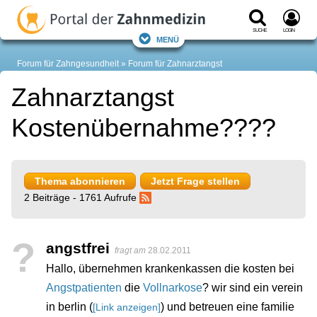
Suche
Login
Menü
Forum für Zahngesundheit
Forum für Zahnarztangst
Zahnarztangst
Kostenübernahme????
Thema abonnieren
Jetzt Frage stellen
2 Beiträge - 1761 Aufrufe
?
angstfrei
fragt am
28.02.2011
Hallo, übernehmen krankenkassen die kosten bei
Angstpatienten
die
Vollnarkose
? wir sind ein verein
in berlin (
) und betreuen eine familie
[Link anzeigen]