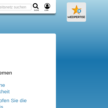
Suche
Login
hemen
ine
heit
fen Sie die
is