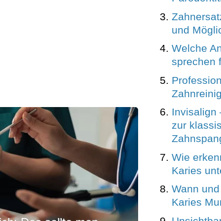
Zahnersatz
und Mögli
Welche A
sprechen f
Profession
Zahnreini
Invisalign 
zur klassi
Zahnspan
Wie erken
Karies unt
Wann und 
Karies Mu
Unsichtbar,