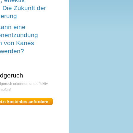
l: Die Zukunft der
ierung
ann eine
enentzündung
 von Karies
 werden?
dgeruch
geruch erkennen und effektiv
mpfen!
etzt kostenlos anfordern