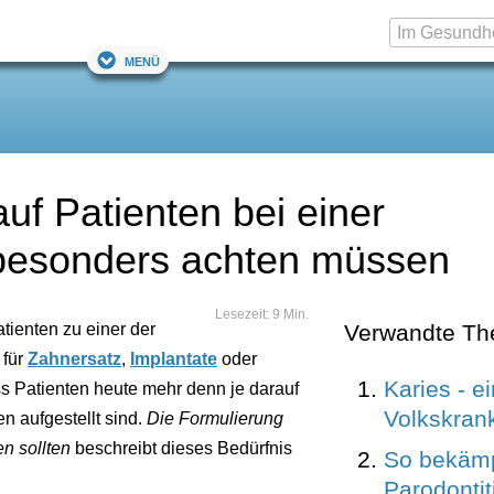
Menü
uf Patienten bei einer
besonders achten müssen
Lesezeit: 9 Min.
tienten zu einer der
Verwandte T
 für
Zahnersatz
,
Implantate
oder
Karies - e
 Patienten heute mehr denn je darauf
Volkskrank
n aufgestellt sind.
Die Formulierung
n sollten
beschreibt dieses Bedürfnis
So bekämp
Parodontit