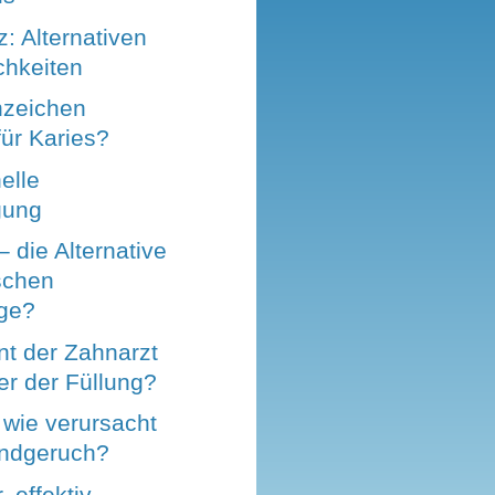
: Alternativen
chkeiten
nzeichen
ür Karies?
elle
gung
– die Alternative
schen
ge?
nt der Zahnarzt
er der Füllung?
wie verursacht
ndgeruch?
 effektiv,