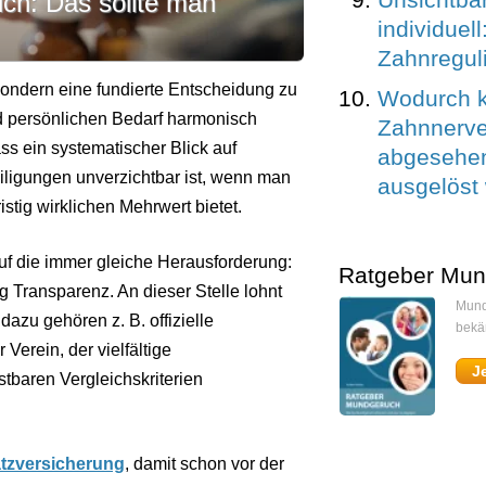
ch: Das sollte man
individuel
Zahnregul
sondern eine fundierte Entscheidung zu
Wodurch k
und persönlichen Bedarf harmonisch
Zahnnerv
ass ein systematischer Blick auf
abgesehen
iligungen unverzichtbar ist, wenn man
ausgelöst
stig wirklichen Mehrwert bietet.
uf die immer gleiche Herausforderung:
Ratgeber Mun
g Transparenz. An dieser Stelle lohnt
Mund
azu gehören z. B. offizielle
bekä
Verein, der vielfältige
J
stbaren Vergleichskriterien
atzversicherung
, damit schon vor der