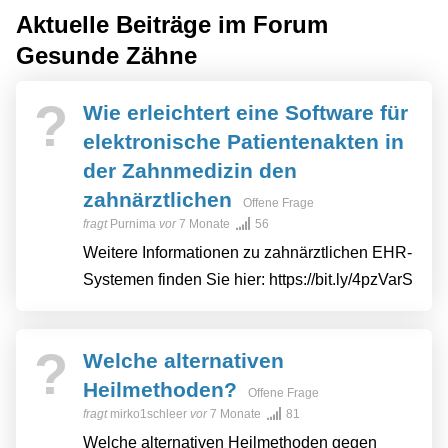
Aktuelle Beiträge im Forum
Gesunde Zähne
?
Wie erleichtert eine Software für
elektronische Patientenakten in
der Zahnmedizin den
zahnärztlichen
Offene Frage
fragt
Purnima
vor
7 Monate
56
Weitere Informationen zu zahnärztlichen EHR-
Systemen finden Sie hier: https://bit.ly/4pzVarS
?
Welche alternativen
Heilmethoden?
Offene Frage
fragt
mirko1schleer
vor
7 Monate
81
Welche alternativen Heilmethoden gegen