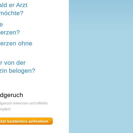
ld er Arzt
 möchte?
e
erzen?
erzen ohne
r von der
in belogen?
dgeruch
geruch erkennen und effektiv
mpfen!
etzt kostenlos anfordern