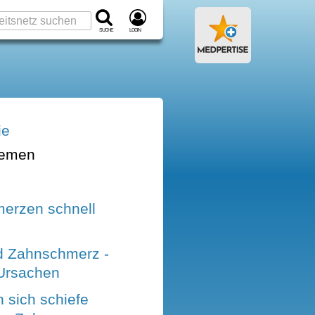
Suche
Login
ie
hemen
merzen schnell
nd Zahnschmerz -
Ursachen
 sich schiefe