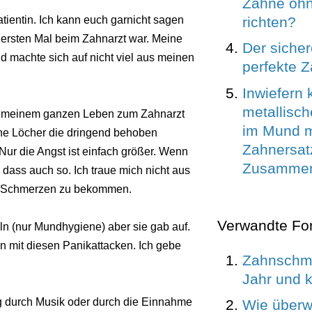
Zähne oh
richten?
patientin. Ich kann euch garnicht sagen
m ersten Mal beim Zahnarzt war. Meine
Der sicher
nd machte sich auf nicht viel aus meinen
perfekte 
Inwiefern 
metallisc
 in meinem ganzen Leben zum Zahnarzt
im Mund m
che Löcher die dringend behoben
Zahnersat
ur die Angst ist einfach größer. Wenn
Zusammen
dass auch so. Ich traue mich nicht aus
t Schmerzen zu bekommen.
Verwandte Fo
n (nur Mundhygiene) aber sie gab auf.
ln mit diesen Panikattacken. Ich gebe
Zahnschme
Jahr und k
g durch Musik oder durch die Einnahme
Wie überw