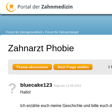
Forum für Zahngesundheit
Forum für Zahnarztangst
Zahnarzt Phobie
1 
Thema abonnieren
Jetzt Frage stellen
?
bluecake123
fragt am
12.09.2022
Hallo!
Ich erzähle euch meine Geschichte und bitte euch d