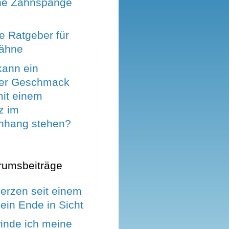
ne Zahnspange
e Ratgeber für
Zähne
kann ein
her Geschmack
it einem
z im
hang stehen?
rumsbeiträge
rzen seit einem
ein Ende in Sicht
inde ich meine