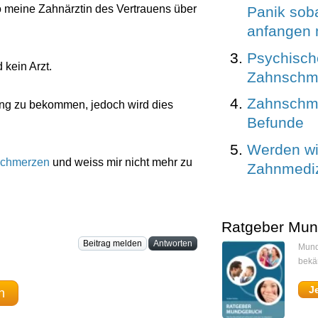
o meine Zahnärztin des Vertrauens über
Panik soba
anfangen
Psychisch
kein Arzt.
Zahnschm
Zahnschm
ng zu bekommen, jedoch wird dies
Befunde
Werden wi
chmerzen
und weiss mir nicht mehr zu
Zahnmediz
Ratgeber Mun
Beitrag melden
Antworten
Mund
bekä
J
n