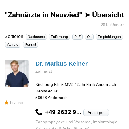
"Zahnärzte in Neuwied" ➤ Übersicht
25 km Umkreis
Sortieren:
Nachname
Entfernung
PLZ
Ort
Empfehlungen
Aufrufe
Portrait
Dr. Markus
Keiner
Zahnarzt
Kirchberg Klinik MVZ / Zahnklinik Andernach
Rennweg 68
56626
Andernach
Premium
+49 2632 9...
Anzeigen
Zahnprophylaxe und Vorsorge, Implantologie,
Zahnersatz (Brücken/Kronen)