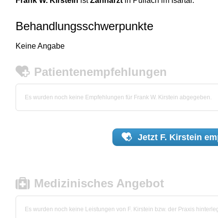
Frank W. Kirstein
ist
Zahnarzt
in Pullach im Isartal.
Behandlungsschwerpunkte
Keine Angabe
Patientenempfehlungen
Es wurden noch keine Empfehlungen für Frank W. Kirstein abgegeben.
Jetzt
F. Kirstein
emp
Medizinisches Angebot
Es wurden noch keine Leistungen von F. Kirstein bzw. der Praxis hinterleg