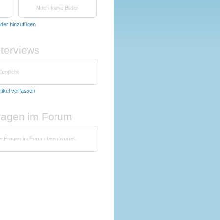
Noch keine Bilder
lder hinzufügen
nterviews
fentlicht
tikel verfassen
fragen im Forum
ine Fragen im Forum beantwortet.