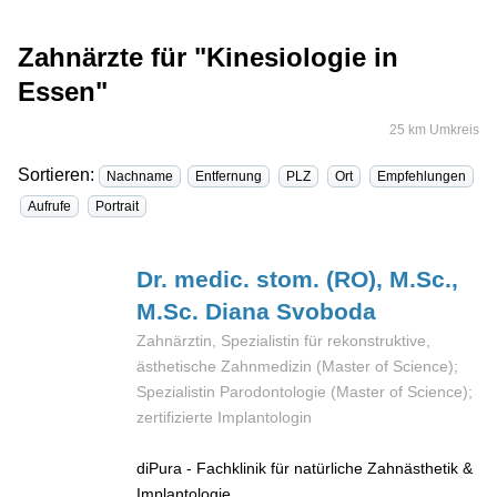
Zahnärzte für "Kinesiologie in
Essen"
25 km Umkreis
Sortieren:
Nachname
Entfernung
PLZ
Ort
Empfehlungen
Aufrufe
Portrait
Dr. medic. stom. (RO), M.Sc.,
M.Sc. Diana
Svoboda
Zahnärztin, Spezialistin für rekonstruktive,
ästhetische Zahnmedizin (Master of Science);
Spezialistin Parodontologie (Master of Science);
zertifizierte Implantologin
diPura - Fachklinik für natürliche Zahnästhetik &
Implantologie