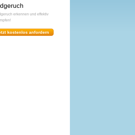
dgeruch
geruch erkennen und effektiv
mpfen!
etzt kostenlos anfordern