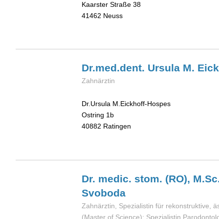
Kaarster Straße 38
41462
Neuss
Dr.med.dent. Ursula M.
Eic
Zahnärztin
Dr.Ursula M.Eickhoff-Hospes
Ostring 1b
40882
Ratingen
Dr. medic. stom. (RO), M.Sc
Svoboda
Zahnärztin, Spezialistin für rekonstruktive,
(Master of Science); Spezialistin Parodontol