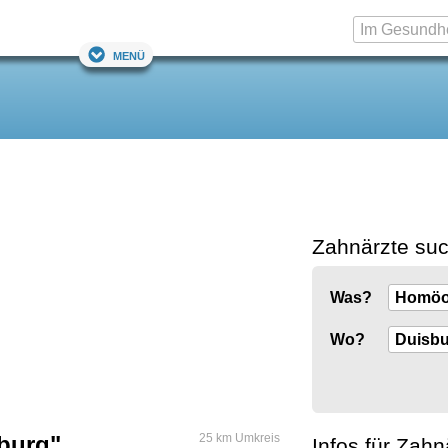
Menü
Zahnärzte su
Was?
Wo?
burg"
25 km Umkreis
Infos für Zahn