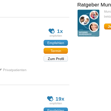
Ratgeber Mun
Mund
bekä
J
1x
Empfehlen
Termin
Zum Profil
Privatpatienten
19x
Empfehlen