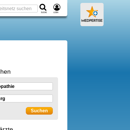
Suche
Login
chen
ärzte