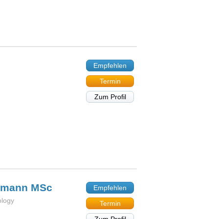
Empfehlen
Termin
Zum Profil
fmann MSc
Empfehlen
ology
Termin
Zum Profil