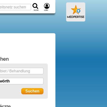
Suche
Login
chen
ärzte