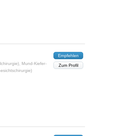
Empfehlen
lchirurgie), Mund-Kiefer-
Zum Profil
esichtschirurgie)