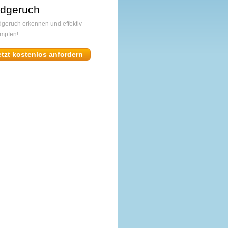
dgeruch
geruch erkennen und effektiv
mpfen!
etzt kostenlos anfordern