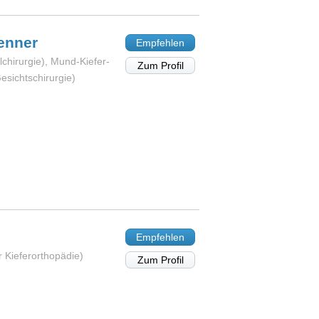
enner
Empfehlen
lchirurgie), Mund-Kiefer-
Zum Profil
esichtschirurgie)
Empfehlen
 Kieferorthopädie)
Zum Profil