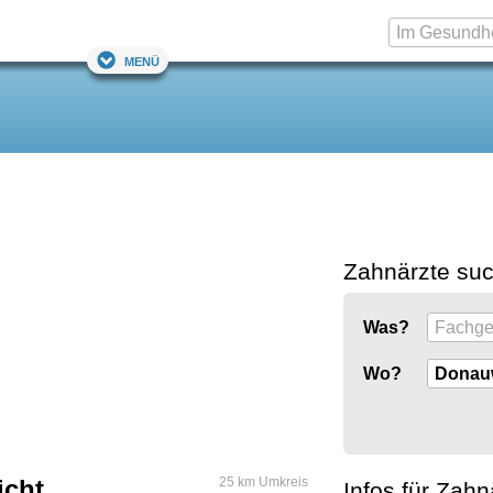
Menü
Zahnärzte su
Was?
Wo?
icht
25 km Umkreis
Infos für Zahn