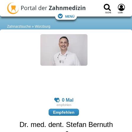
Suche
Login
Menü
Zahnarztsuche
Würzburg
0 Mal
Empfehlen
Dr. med. dent. Stefan Bernuth