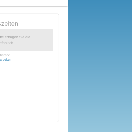
zeiten
itte erfragen Sie die
efonisch.
cherer?
arbeiten