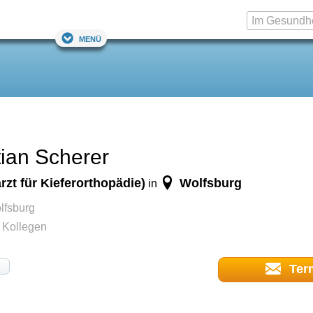
Menü
stian Scherer
zt für Kieferorthopädie)
Wolfsburg
in
lfsburg
d Kollegen
Ter