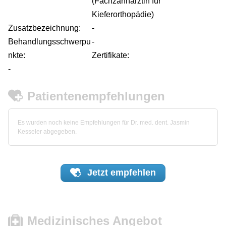
(Fachzahnärztin für
Kieferorthopädie)
Zusatzbezeichnung:
-
Behandlungsschwerpu
-
nkte:
Zertifikate:
-
Patientenempfehlungen
Es wurden noch keine Empfehlungen für Dr. med. dent. Jasmin
Kesseler abgegeben.
Jetzt
empfehlen
Medizinisches Angebot