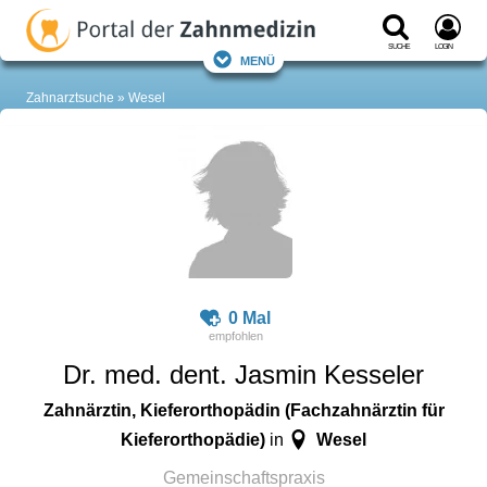
Suche
Login
Menü
Zahnarztsuche
Wesel
0 Mal
Dr. med. dent. Jasmin Kesseler
Zahnärztin, Kieferorthopädin (Fachzahnärztin für
Kieferorthopädie)
Wesel
in
Gemeinschaftspraxis