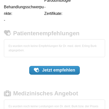
Parodontologie
Behandlungsschwerpu
-
nkte:
Zertifikate:
-
Patientenempfehlungen
Es wurden noch keine Empfehlungen für Dr. med. dent. Erling Burk
abgegeben.
Jetzt
empfehlen
Medizinisches Angebot
Es wurden noch keine Leistungen von Dr. dent. Burk bzw. der Praxis