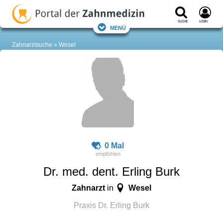
Suche
Login
Menü
Zahnarztsuche
Wesel
0 Mal
Dr. med. dent. Erling Burk
Zahnarzt
Wesel
in
Praxis Dr. Erling Burk